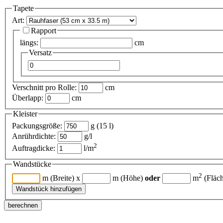
Tapete
Art:
Rapport
längs:
cm
Versatz
Verschnitt pro Rolle:
cm
Überlapp:
cm
Kleister
Packungsgröße:
g (
15
l)
Anrührdichte:
g/l
2
Auftragdicke:
l/m
Wandstücke
2
m (Breite) x
m (Höhe)
oder
m
(Fläch