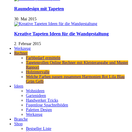
Raumdesign mit Tapeten
30. Mai 2015
Kreative Tapeten Ideen für die Wandgestaltung
2. Februar 2015
Werkzeug
Rechner
Farbbedarf ermitteln
Tapetenrollen Online Rechner mit Kleisterangabe und Muster
Rapport
Holzintervalle
Welche Farben passen zusammen Harmonien Rot Lila Blau
Grün Gelb
Ideen
Wohnideen
Gartenideen
Handwerker Tricks
Fugenlose Spachtelböden
Paletten Design
Werkzeug
Branche
Shop
Bestseller Liste