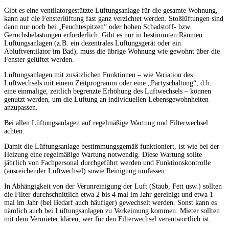
Gibt es eine ventilatorgestützte Lüftungsanlage für die gesamte Wohnung,
kann auf die Fensterlüftung fast ganz verzichtet werden. Stoßlüftungen sind
dann nur noch bei „Feuchtespitzen“ oder hohen Schadstoff- bzw.
Geruchsbelastungen erforderlich. Gibt es nur in bestimmten Räumen
Lüftungsanlagen (z.B. ein dezentrales Lüftungsgerät oder ein
Abluftventilator im Bad), muss die übrige Wohnung wie gewohnt über die
Fenster gelüftet werden.
Lüftungsanlagen mit zusätzlichen Funktionen – wie Variation des
Luftwechsels mit einem Zeitprogramm oder eine „Partyschaltung“, d.h.
eine einmalige, zeitlich begrenzte Erhöhung des Luftwechsels – können
genutzt werden, um die Lüftung an individuellen Lebensgewohnheiten
anzupassen.
Bei allen Lüftungsanlagen auf regelmäßige Wartung und Filterwechsel
achten.
Damit die Lüftungsanlage bestimmungsgemäß funktioniert, ist wie bei der
Heizung eine regelmäßige Wartung notwendig. Diese Wartung sollte
jährlich von Fachpersonal durchgeführt werden und Funktionskontrolle
(ausreichender Luftwechsel) sowie Reinigung umfassen.
In Abhängigkeit von der Verunreinigung der Luft (Staub, Fett usw.) sollten
die Filter durchschnittlich etwa 2 bis 4 mal im Jahr gereinigt und etwa 1
mal im Jahr (bei Bedarf auch häufiger) gewechselt werden. Sonst kann es
nämlich auch bei Lüftungsanlagen zu Verkeimung kommen. Mieter sollten
mit dem Vermieter klären, wer für den Filterwechsel verantwortlich ist.