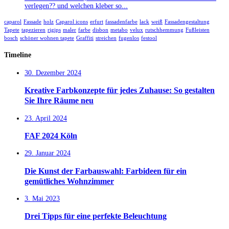
verlegen?? und welchen kleber so...
caparol
Fassade
holz
Caparol icons
erfurt
fassadenfarbe
lack
weiß
Fassadengestaltung
Tapete
tapezieren
rigips
maler
farbe
disbon
metabo
velux
rutschhemmung
Fußleisten
bosch
schöner wohnen tapete
Graffiti
streichen
fugenlos
festool
Timeline
30. Dezember 2024
Kreative Farbkonzepte für jedes Zuhause: So gestalten
Sie Ihre Räume neu
23. April 2024
FAF 2024 Köln
29. Januar 2024
Die Kunst der Farbauswahl: Farbideen für ein
gemütliches Wohnzimmer
3. Mai 2023
Drei Tipps für eine perfekte Beleuchtung