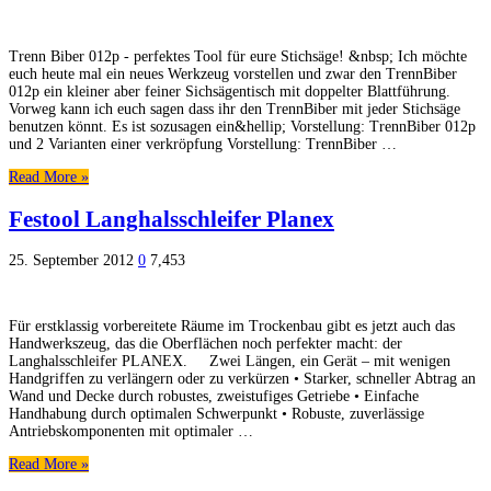
Trenn Biber 012p - perfektes Tool für eure Stichsäge! &nbsp; Ich möchte
euch heute mal ein neues Werkzeug vorstellen und zwar den TrennBiber
012p ein kleiner aber feiner Sichsägentisch mit doppelter Blattführung.
Vorweg kann ich euch sagen dass ihr den TrennBiber mit jeder Stichsäge
benutzen könnt. Es ist sozusagen ein&hellip; Vorstellung: TrennBiber 012p
und 2 Varianten einer verkröpfung Vorstellung: TrennBiber …
Read More »
Festool Langhalsschleifer Planex
25. September 2012
0
7,453
Für erstklassig vorbereitete Räume im Trockenbau gibt es jetzt auch das
Handwerkszeug, das die Oberflächen noch perfekter macht: der
Langhalsschleifer PLANEX. Zwei Längen, ein Gerät – mit wenigen
Handgriffen zu verlängern oder zu verkürzen • Starker, schneller Abtrag an
Wand und Decke durch robustes, zweistufiges Getriebe • Einfache
Handhabung durch optimalen Schwerpunkt • Robuste, zuverlässige
Antriebskomponenten mit optimaler …
Read More »