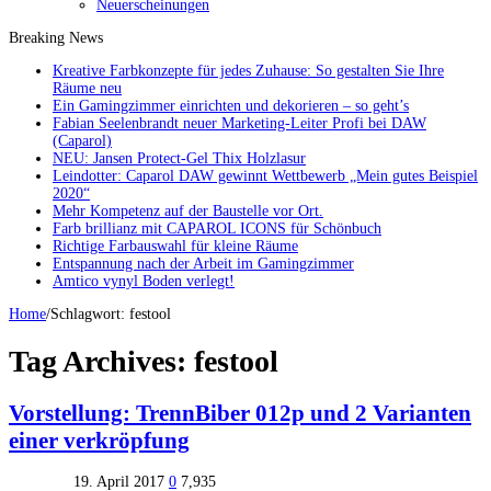
Neuerscheinungen
Breaking News
Kreative Farbkonzepte für jedes Zuhause: So gestalten Sie Ihre
Räume neu
Ein Gamingzimmer einrichten und dekorieren – so geht’s
Fabian Seelenbrandt neuer Marketing-Leiter Profi bei DAW
(Caparol)
NEU: Jansen Protect-Gel Thix Holzlasur
Leindotter: Caparol DAW gewinnt Wettbewerb „Mein gutes Beispiel
2020“
Mehr Kompetenz auf der Baustelle vor Ort.
Farb brillianz mit CAPAROL ICONS für Schönbuch
Richtige Farbauswahl für kleine Räume
Entspannung nach der Arbeit im Gamingzimmer
Amtico vynyl Boden verlegt!
Home
/
Schlagwort:
festool
Tag Archives:
festool
Vorstellung: TrennBiber 012p und 2 Varianten
einer verkröpfung
19. April 2017
0
7,935