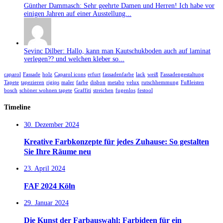
Günther Dammasch: Sehr geehrte Damen und Herren! Ich habe vor
einigen Jahren auf einer Ausstellung...
Sevinc Dilber: Hallo, kann man Kautschukboden auch auf laminat
verlegen?? und welchen kleber so...
caparol
Fassade
holz
Caparol icons
erfurt
fassadenfarbe
lack
weiß
Fassadengestaltung
Tapete
tapezieren
rigips
maler
farbe
disbon
metabo
velux
rutschhemmung
Fußleisten
bosch
schöner wohnen tapete
Graffiti
streichen
fugenlos
festool
Timeline
30. Dezember 2024
Kreative Farbkonzepte für jedes Zuhause: So gestalten
Sie Ihre Räume neu
23. April 2024
FAF 2024 Köln
29. Januar 2024
Die Kunst der Farbauswahl: Farbideen für ein