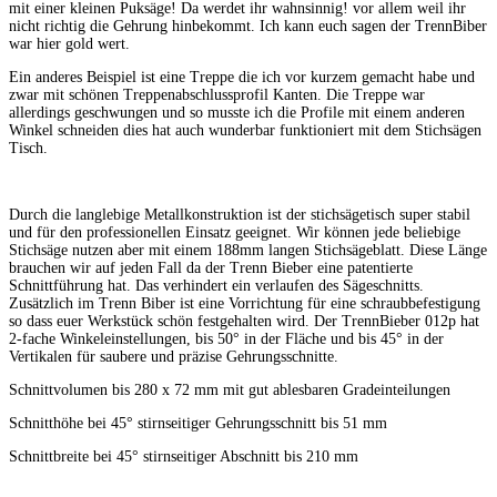
mit einer kleinen Puksäge! Da werdet ihr wahnsinnig! vor allem weil ihr
nicht richtig die Gehrung hinbekommt. Ich kann euch sagen der TrennBiber
war hier gold wert.
Ein anderes Beispiel ist eine Treppe die ich vor kurzem gemacht habe und
zwar mit schönen Treppenabschlussprofil Kanten. Die Treppe war
allerdings geschwungen und so musste ich die Profile mit einem anderen
Winkel schneiden dies hat auch wunderbar funktioniert mit dem Stichsägen
Tisch.
Durch die langlebige Metallkonstruktion ist der stichsägetisch super stabil
und für den professionellen Einsatz geeignet. Wir können jede beliebige
Stichsäge nutzen aber mit einem 188mm langen Stichsägeblatt. Diese Länge
brauchen wir auf jeden Fall da der Trenn Bieber eine patentierte
Schnittführung hat. Das verhindert ein verlaufen des Sägeschnitts.
Zusätzlich im Trenn Biber ist eine Vorrichtung für eine schraubbefestigung
so dass euer Werkstück schön festgehalten wird. Der TrennBieber 012p hat
2-fache Winkeleinstellungen, bis 50° in der Fläche und bis 45° in der
Vertikalen für saubere und präzise Gehrungsschnitte.
Schnittvolumen bis 280 x 72 mm mit gut ablesbaren Gradeinteilungen
Schnitthöhe bei 45° stirnseitiger Gehrungsschnitt bis 51 mm
Schnittbreite bei 45° stirnseitiger Abschnitt bis 210 mm