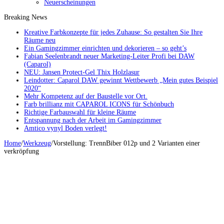
Neuerscheinungen
Breaking News
Kreative Farbkonzepte für jedes Zuhause: So gestalten Sie Ihre
Räume neu
Ein Gamingzimmer einrichten und dekorieren – so geht’s
Fabian Seelenbrandt neuer Marketing-Leiter Profi bei DAW
(Caparol)
NEU: Jansen Protect-Gel Thix Holzlasur
Leindotter: Caparol DAW gewinnt Wettbewerb „Mein gutes Beispiel
2020“
Mehr Kompetenz auf der Baustelle vor Ort.
Farb brillianz mit CAPAROL ICONS für Schönbuch
Richtige Farbauswahl für kleine Räume
Entspannung nach der Arbeit im Gamingzimmer
Amtico vynyl Boden verlegt!
Home
/
Werkzeug
/
Vorstellung: TrennBiber 012p und 2 Varianten einer
verkröpfung