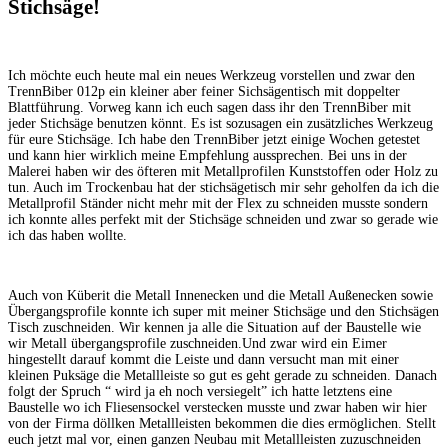
Stichsäge!
Ich möchte euch heute mal ein neues Werkzeug vorstellen und zwar den
TrennBiber 012p ein kleiner aber feiner Sichsägentisch mit doppelter
Blattführung. Vorweg kann ich euch sagen dass ihr den TrennBiber mit
jeder Stichsäge benutzen könnt. Es ist sozusagen ein zusätzliches Werkzeug
für eure Stichsäge. Ich habe den TrennBiber jetzt einige Wochen getestet
und kann hier wirklich meine Empfehlung aussprechen. Bei uns in der
Malerei haben wir des öfteren mit Metallprofilen Kunststoffen oder Holz zu
tun. Auch im Trockenbau hat der stichsägetisch mir sehr geholfen da ich die
Metallprofil Ständer nicht mehr mit der Flex zu schneiden musste sondern
ich konnte alles perfekt mit der Stichsäge schneiden und zwar so gerade wie
ich das haben wollte.
Auch von Küberit die Metall Innenecken und die Metall Außenecken sowie
Übergangsprofile konnte ich super mit meiner Stichsäge und den Stichsägen
Tisch zuschneiden. Wir kennen ja alle die Situation auf der Baustelle wie
wir Metall übergangsprofile zuschneiden.Und zwar wird ein Eimer
hingestellt darauf kommt die Leiste und dann versucht man mit einer
kleinen Puksäge die Metallleiste so gut es geht gerade zu schneiden. Danach
folgt der Spruch “ wird ja eh noch versiegelt” ich hatte letztens eine
Baustelle wo ich Fliesensockel verstecken musste und zwar haben wir hier
von der Firma döllken Metallleisten bekommen die dies ermöglichen. Stellt
euch jetzt mal vor, einen ganzen Neubau mit Metallleisten zuzuschneiden