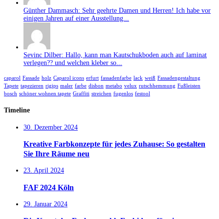
Günther Dammasch: Sehr geehrte Damen und Herren! Ich habe vor
einigen Jahren auf einer Ausstellung...
Sevinc Dilber: Hallo, kann man Kautschukboden auch auf laminat
verlegen?? und welchen kleber so...
caparol
Fassade
holz
Caparol icons
erfurt
fassadenfarbe
lack
weiß
Fassadengestaltung
Tapete
tapezieren
rigips
maler
farbe
disbon
metabo
velux
rutschhemmung
Fußleisten
bosch
schöner wohnen tapete
Graffiti
streichen
fugenlos
festool
Timeline
30. Dezember 2024
Kreative Farbkonzepte für jedes Zuhause: So gestalten
Sie Ihre Räume neu
23. April 2024
FAF 2024 Köln
29. Januar 2024