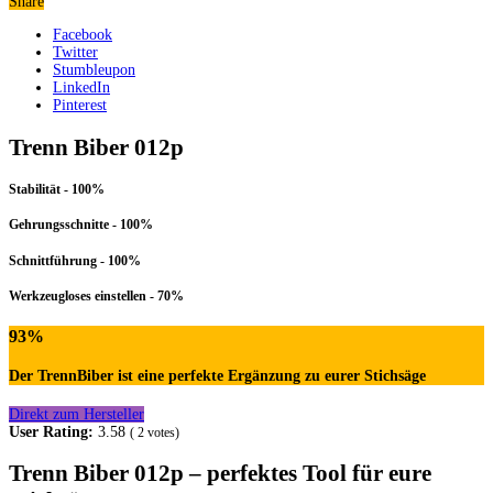
Share
Facebook
Twitter
Stumbleupon
LinkedIn
Pinterest
Trenn Biber 012p
Stabilität - 100%
Gehrungsschnitte - 100%
Schnittführung - 100%
Werkzeugloses einstellen - 70%
93
%
Der TrennBiber ist eine perfekte Ergänzung zu eurer Stichsäge
Direkt zum Hersteller
User Rating:
3.58
(
2
votes)
Trenn Biber 012p – perfektes Tool für eure