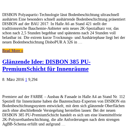
DISBON Polyaspartic-Technologie lässt Bodenbeschichtung ultraschnell
aushärten Eine besonders schnell aushärtende Bodenbeschichtung präsentiert
DISBON auf der BAU 2017: In Halle A6 an Stand 421 stellt der
traditionsreiche Bauchemie-Anbieter sein neues 2K-Spezialharz vor, das
schon nach 2,5 Stunden begehbar und spätestens nach 24 Stunden voll
belastbar ist. Die extrem kurze Trocknungs- und Aushärtephase liegt bei der
neuen Bodenbeschichtung DisboPUR A 326 in …
Read More »
Glänzende Idee: DISBON 385 PU-
PremiumSchicht für Innenräume
8. März 2016
1
9,294
Premiere auf der FARBE – Ausbau & Fassade in Halle A4 an Stand Nr. 112
Speziell für Innenräume haben die Bautenschutz-Experten von DISBON ein
Bodenbeschichtungssystem entwickelt, mit dem sich glänzende Oberflächen
auch ohne abschließende Versiegelung herstellen lassen: Bei der neuen
DISBON 385 PU-PremiumSchicht handelt es sich um eine lösemittelfreie
2K-Polyurethanbeschichtung, die alle Anforderungen nach dem strengen
AgBB-Schema erfüllt und aufgrund …