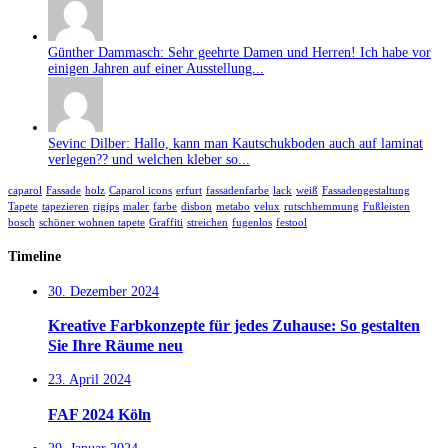
Günther Dammasch: Sehr geehrte Damen und Herren! Ich habe vor
einigen Jahren auf einer Ausstellung...
Sevinc Dilber: Hallo, kann man Kautschukboden auch auf laminat
verlegen?? und welchen kleber so...
caparol
Fassade
holz
Caparol icons
erfurt
fassadenfarbe
lack
weiß
Fassadengestaltung
Tapete
tapezieren
rigips
maler
farbe
disbon
metabo
velux
rutschhemmung
Fußleisten
bosch
schöner wohnen tapete
Graffiti
streichen
fugenlos
festool
Timeline
30. Dezember 2024
Kreative Farbkonzepte für jedes Zuhause: So gestalten
Sie Ihre Räume neu
23. April 2024
FAF 2024 Köln