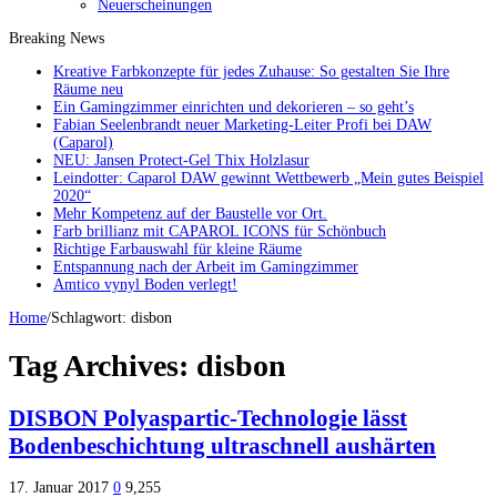
Neuerscheinungen
Breaking News
Kreative Farbkonzepte für jedes Zuhause: So gestalten Sie Ihre
Räume neu
Ein Gamingzimmer einrichten und dekorieren – so geht’s
Fabian Seelenbrandt neuer Marketing-Leiter Profi bei DAW
(Caparol)
NEU: Jansen Protect-Gel Thix Holzlasur
Leindotter: Caparol DAW gewinnt Wettbewerb „Mein gutes Beispiel
2020“
Mehr Kompetenz auf der Baustelle vor Ort.
Farb brillianz mit CAPAROL ICONS für Schönbuch
Richtige Farbauswahl für kleine Räume
Entspannung nach der Arbeit im Gamingzimmer
Amtico vynyl Boden verlegt!
Home
/
Schlagwort:
disbon
Tag Archives:
disbon
DISBON Polyaspartic-Technologie lässt
Bodenbeschichtung ultraschnell aushärten
17. Januar 2017
0
9,255