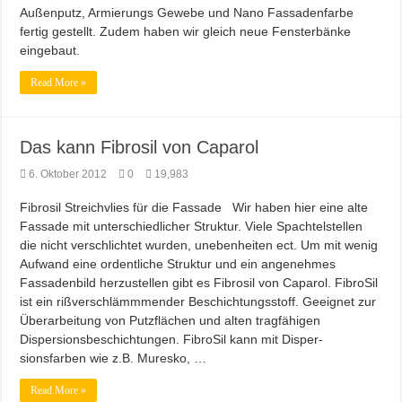
Außenputz, Armierungs Gewebe und Nano Fassadenfarbe
Farb brillianz mit CAPAROL ICONS für Schönbuch
fertig gestellt. Zudem haben wir gleich neue Fensterbänke
Richtige Farbauswahl für kleine Räume
eingebaut.
Entspannung nach der Arbeit im Gamingzimmer
Read More »
Amtico vynyl Boden verlegt!
Das kann Fibrosil von Caparol
6. Oktober 2012
0
19,983
Fibrosil Streichvlies für die Fassade Wir haben hier eine alte
Fassade mit unterschiedlicher Struktur. Viele Spachtelstellen
die nicht verschlichtet wurden, unebenheiten ect. Um mit wenig
Aufwand eine ordentliche Struktur und ein angenehmes
Fassadenbild herzustellen gibt es Fibrosil von Caparol. FibroSil
ist ein rißver­schlämmmender Beschichtungsstoff. Geeignet zur
Über­arbei­tung von Putzflächen und alten trag­fähigen
Dispersions­beschich­tungen. FibroSil kann mit Disper­
sionsfarben wie z.B. Muresko, …
Read More »