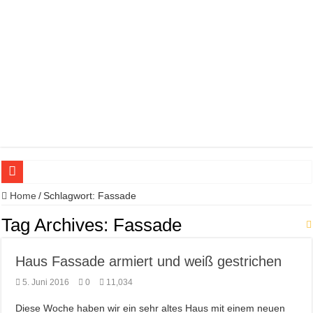
Kreative Farbkonzepte für jedes Zuhause: So gestalten Sie Ihre Räume neu
Home
/
Schlagwort:
Fassade
Ein Gamingzimmer einrichten und dekorieren – so geht’s
Tag Archives:
Fassade
Fabian Seelenbrandt neuer Marketing-Leiter Profi bei DAW (Caparol)
Haus Fassade armiert und weiß gestrichen
NEU: Jansen Protect-Gel Thix Holzlasur
5. Juni 2016
0
11,034
Leindotter: Caparol DAW gewinnt Wettbewerb „Mein gutes Beispiel 2020“
Mehr Kompetenz auf der Baustelle vor Ort.
Diese Woche haben wir ein sehr altes Haus mit einem neuen