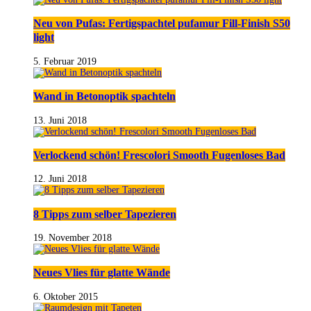
Neu von Pufas: Fertigspachtel pufamur Fill-Finish S50
light
5. Februar 2019
Wand in Betonoptik spachteln
13. Juni 2018
Verlockend schön! Frescolori Smooth Fugenloses Bad
12. Juni 2018
8 Tipps zum selber Tapezieren
19. November 2018
Neues Vlies für glatte Wände
6. Oktober 2015