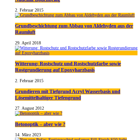
2. Februar 2015
Grundbeschichtung zum Abbau von Aldehyden aus der
Raumluft
29. April 2018
Witterung: Rostschutz und Rostschutzfarbe sowie
Rostgrundierung auf Epoxyharzbasis
2. Februar 2015
Grundieren mit Tiefgrund Acryl Wasserbasis und
Lösemittelhaltiger Tiefengrund
27. August 2012
Betonoptik – aber wie ?
14. März 2023