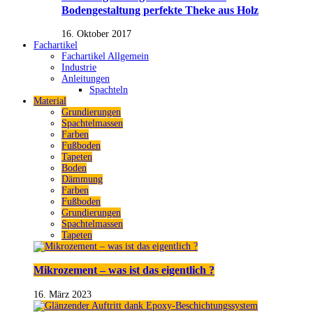
Bodengestaltung perfekte Theke aus Holz
16. Oktober 2017
Fachartikel
Fachartikel Allgemein
Industrie
Anleitungen
Spachteln
Material
Grundierungen
Spachtelmassen
Farben
Fußboden
Tapeten
Boden
Dämmung
Farben
Fußboden
Grundierungen
Spachtelmassen
Tapeten
Mikrozement – was ist das eigentlich ?
16. März 2023