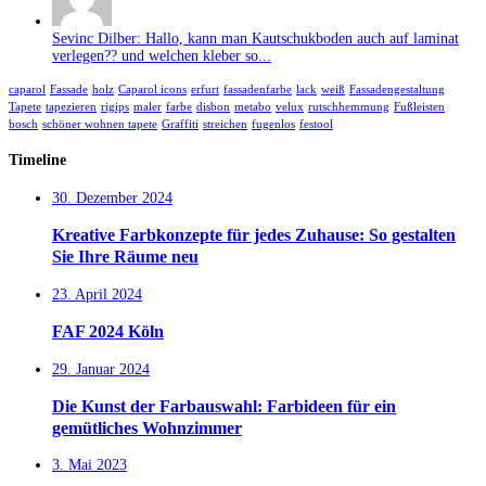
Sevinc Dilber: Hallo, kann man Kautschukboden auch auf laminat
verlegen?? und welchen kleber so...
caparol
Fassade
holz
Caparol icons
erfurt
fassadenfarbe
lack
weiß
Fassadengestaltung
Tapete
tapezieren
rigips
maler
farbe
disbon
metabo
velux
rutschhemmung
Fußleisten
bosch
schöner wohnen tapete
Graffiti
streichen
fugenlos
festool
Timeline
30. Dezember 2024
Kreative Farbkonzepte für jedes Zuhause: So gestalten
Sie Ihre Räume neu
23. April 2024
FAF 2024 Köln
29. Januar 2024
Die Kunst der Farbauswahl: Farbideen für ein
gemütliches Wohnzimmer
3. Mai 2023