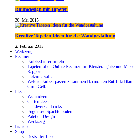
Raumdesign mit Tapeten
30. Mai 2015
Kreative Tapeten Ideen für die Wandgestaltung
2. Februar 2015
Werkzeug
Rechner
Farbbedarf ermitteln
Tapetenrollen Online Rechner mit Kleisterangabe und Muster
Rapport
Holzintervalle
Welche Farben passen zusammen Harmonien Rot Lila Blau
Grün Gelb
Ideen
Wohnideen
Gartenideen
Handwerker Tricks
Fugenlose Spachtelböden
Paletten Design
Werkzeug
Branche
Shop
Bestseller Liste