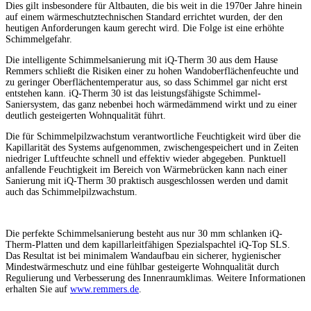
Dies gilt insbesondere für Altbauten, die bis weit in die 1970er Jahre hinein
auf einem wärmeschutztechnischen Standard errichtet wurden, der den
heutigen Anforderungen kaum gerecht wird. Die Folge ist eine erhöhte
Schimmelgefahr.
Die intelligente Schimmelsanierung mit iQ-Therm 30 aus dem Hause
Remmers schließt die Risiken einer zu hohen Wandoberflächenfeuchte und
zu geringer Oberflächentemperatur aus, so dass Schimmel gar nicht erst
entstehen kann. iQ-Therm 30 ist das leistungsfähigste Schimmel-
Saniersystem, das ganz nebenbei hoch wärmedämmend wirkt und zu einer
deutlich gesteigerten Wohnqualität führt.
Die für Schimmelpilzwachstum verantwortliche Feuchtigkeit wird über die
Kapillarität des Systems aufgenommen, zwischengespeichert und in Zeiten
niedriger Luftfeuchte schnell und effektiv wieder abgegeben. Punktuell
anfallende Feuchtigkeit im Bereich von Wärmebrücken kann nach einer
Sanierung mit iQ-Therm 30 praktisch ausgeschlossen werden und damit
auch das Schimmelpilzwachstum.
Die perfekte Schimmelsanierung besteht aus nur 30 mm schlanken iQ-
Therm-Platten und dem kapillarleitfähigen Spezialspachtel iQ-Top SLS.
Das Resultat ist bei minimalem Wandaufbau ein sicherer, hygienischer
Mindestwärmeschutz und eine fühlbar gesteigerte Wohnqualität durch
Regulierung und Verbesserung des Innenraumklimas. Weitere Informationen
erhalten Sie auf
www.remmers.de
.