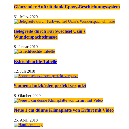
Glänzender Auftritt dank Epoxy-Beschichtungssystem
31. März 2020
Belegreife durch Farbwechsel Uzin`s
Wunderspachtelmasse
8. Januar 2019
Estrichfeuchte Tabelle
12. Juli 2018
Sonnenschutzkästen perfekt verputzt
8. Oktober 2020
Neue 1 cm dünne Klimaplatte von Erfurt mit Video
25. April 2018