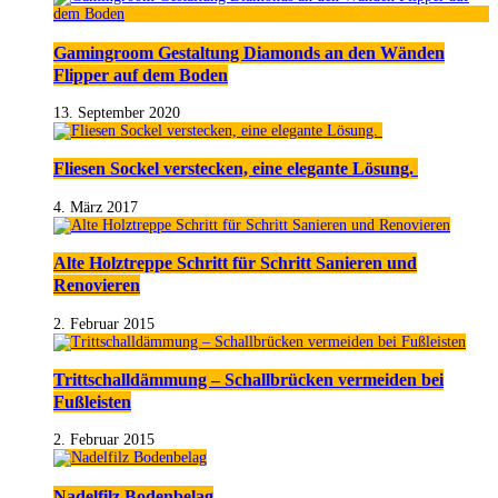
Gamingroom Gestaltung Diamonds an den Wänden
Flipper auf dem Boden
13. September 2020
Fliesen Sockel verstecken, eine elegante Lösung.
4. März 2017
Alte Holztreppe Schritt für Schritt Sanieren und
Renovieren
2. Februar 2015
Trittschalldämmung – Schallbrücken vermeiden bei
Fußleisten
2. Februar 2015
Nadelfilz Bodenbelag