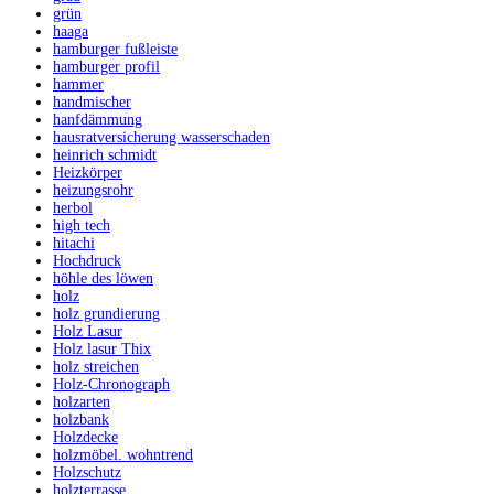
grün
haaga
hamburger fußleiste
hamburger profil
hammer
handmischer
hanfdämmung
hausratversicherung wasserschaden
heinrich schmidt
Heizkörper
heizungsrohr
herbol
high tech
hitachi
Hochdruck
höhle des löwen
holz
holz grundierung
Holz Lasur
Holz lasur Thix
holz streichen
Holz-Chronograph
holzarten
holzbank
Holzdecke
holzmöbel. wohntrend
Holzschutz
holzterrasse