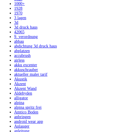
1000+
1928
1970
3 lagen
3d
3d druck haus
42065
9. verordnung
abbau
abdichtung 3d druck haus
abplatzen
accubrush
airless
akku excenter
akkuschrauber
aktueller maler tarif
Akustik
Akzent
Akzent Wand
Aldehyden
alligator
alpina
alpina spritz frei
Amtico Boden
anbringen
android wear app
Anlauger
anleitung