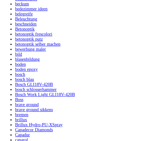
beckum
bedezimmer ideen
belegreife
Beleuchtung
beschneiden
Betonoptik
betonoptik frescolori
betonoptik putz
betonoptik selber machen
bewerbung maler
bild
blasenbildung
boden
boden epoxy
bosch
bosch blau
Bosch GLI18V-420B
bosch schlosserhammer
Bosch Work Light GLI18V-420B
Boss
brave ground
brave ground sikkens
bremen
brillux
Brillux Hydro-PU-XSpray
Capadecor Diamonds
Capadur
caparol