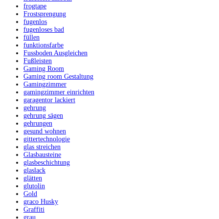
frogtape
Frostsprengung
fugenlos
fugenloses bad
füllen
funktionsfarbe
Fussboden Ausgleichen
Fußleisten
Gaming Room
Gaming room Gestaltung
Gamingzimmer
gamingzimmer einrichten
garagentor lackiert
gehrung
gehrung sägen
gehrungen
gesund wohnen
gittertechnologie
glas streichen
Glasbausteine
glasbeschichtung
glaslack
glätten
glutolin
Gold
graco Husky
Graffiti
grau