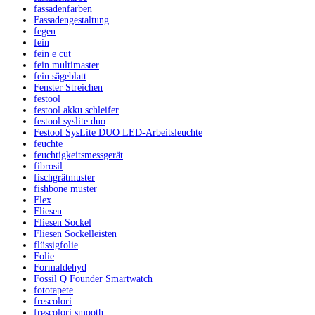
fassadenfarben
Fassadengestaltung
fegen
fein
fein e cut
fein multimaster
fein sägeblatt
Fenster Streichen
festool
festool akku schleifer
festool syslite duo
Festool SysLite DUO LED-Arbeitsleuchte
feuchte
feuchtigkeitsmessgerät
fibrosil
fischgrätmuster
fishbone muster
Flex
Fliesen
Fliesen Sockel
Fliesen Sockelleisten
flüssigfolie
Folie
Formaldehyd
Fossil Q Founder Smartwatch
fototapete
frescolori
frescolori smooth