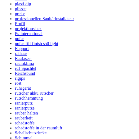
plasti dip
plissee
preise
professionellen Sanitärinstallateur
Profil
projektionslack
Ps-international
pufas
pufas fill finish s50 light
Rapport
rathaus
Raufaser-
raumklima
rdf Spachtel
Reichsbund
rigips
rost
rührgerät
rutscher akku rutscher
rutschhemmung
sanierputz
sanierputze
sauber halten
sauberkeit
schadstoffe
schadstoffe in der raumluft
Schallschutzdecke
Schimmel