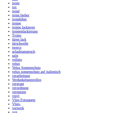
toom
tox
trend
trenn bieber
trennbiber
treppe
treppe lackieren
treppenlackierung
Trotec
türen lack
türschwelle
twercs
urlaubsanspruch
uzin
velluto
velux
Velux Sonnenschutz
velux sonnenschutz auf italienisch
verarbeitung
Verdunkelungsrollos
vergraut
verordnung
verputzen
vinyl
Vlies Fototapete
Vlies-
vorwerk
vox