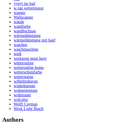
vynyl im bad
w-lan wetterstaion
wagner
Wallscanner
wände
wandfarbe
wandhochzug
wärmedämmung
wärmedämmung mit hanf
waschen
waschmaschine
weiß
werkzeug must have
wetteronline
wetteronline home
wetterschutzfarbe
wetterstaion
wilhelmshaven
winkelmesser
wohneigentum
wohnraum
wolcolor
Wolff Cayman
Work Light Bosch
Authors