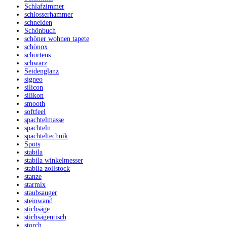
Schlafzimmer
schlosserhammer
schneiden
Schönbuch
schöner wohnen tapete
schönox
schortens
schwarz
Seidenglanz
signeo
silicon
silikon
smooth
softfeel
spachtelmasse
spachteln
spachteltechnik
Spots
stabila
stabila winkelmesser
stabila zollstock
stanze
starmix
staubsauger
steinwand
stichsäge
stichsägentisch
storch