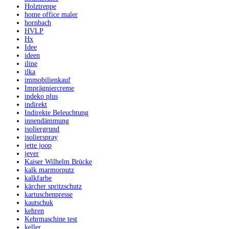
Holztreppe
home office maler
hornbach
HVLP
Hx
Idee
ideen
iline
ilka
immobilienkauf
Imprägniercreme
indeko plus
indirekt
Indirekte Beleuchtung
innendämmung
isoliergrund
isolierspray
jette joop
jever
Kaiser Wilhelm Brücke
kalk marmorputz
kalkfarbe
kärcher spritzschutz
kartuschenpresse
kautschuk
kehren
Kehrmaschine test
keller