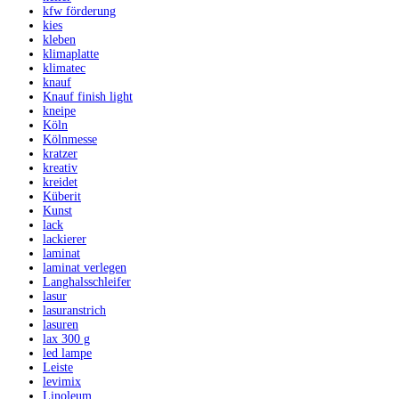
kfw förderung
kies
kleben
klimaplatte
klimatec
knauf
Knauf finish light
kneipe
Köln
Kölnmesse
kratzer
kreativ
kreidet
Küberit
Kunst
lack
lackierer
laminat
laminat verlegen
Langhalsschleifer
lasur
lasuranstrich
lasuren
lax 300 g
led lampe
Leiste
levimix
Linoleum