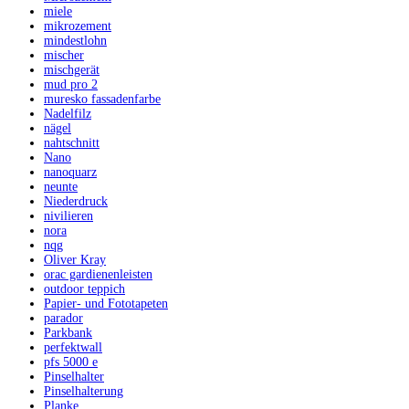
miele
mikrozement
mindestlohn
mischer
mischgerät
mud pro 2
muresko fassadenfarbe
Nadelfilz
nägel
nahtschnitt
Nano
nanoquarz
neunte
Niederdruck
nivilieren
nora
nqg
Oliver Kray
orac gardienenleisten
outdoor teppich
Papier- und Fototapeten
parador
Parkbank
perfektwall
pfs 5000 e
Pinselhalter
Pinselhalterung
Planke