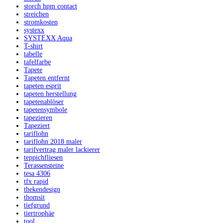
storch hpm contact
streichen
stromkosten
systexx
SYSTEXX Aqua
T-shirt
tabelle
tafelfarbe
Tapete
Tapeten entfernt
tapeten esprit
tapeten herstellung
tapetenablöser
tapetensymbole
tapezieren
Tapeziert
tariflohn
tariflohn 2018 maler
tarifvertrag maler lackierer
teppichfliesen
Terassensteine
tesa 4306
tfx rapid
thekendesign
thomsit
tiefgrund
tiertrophäe
tool