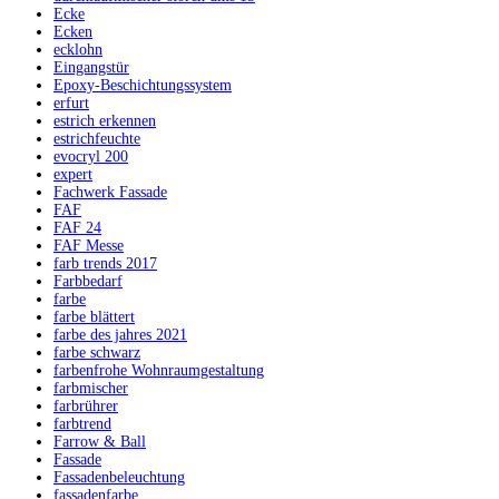
Ecke
Ecken
ecklohn
Eingangstür
Epoxy-Beschichtungssystem
erfurt
estrich erkennen
estrichfeuchte
evocryl 200
expert
Fachwerk Fassade
FAF
FAF 24
FAF Messe
farb trends 2017
Farbbedarf
farbe
farbe blättert
farbe des jahres 2021
farbe schwarz
farbenfrohe Wohnraumgestaltung
farbmischer
farbrührer
farbtrend
Farrow & Ball
Fassade
Fassadenbeleuchtung
fassadenfarbe