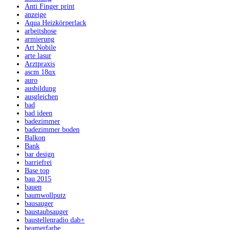
Anti Finger print
anzeige
Aqua Heizkörperlack
arbeitshose
armierung
Art Nobile
arte lasur
Arztpraxis
ascm 18qx
auro
ausbildung
ausgleichen
bad
bad ideen
badezimmer
badezimmer boden
Balkon
Bank
bar design
barriefrei
Base top
bau 2015
bauen
baumwollputz
bausauger
baustaubsauger
baustellenradio dab+
beamerfarbe