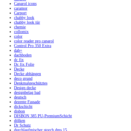
Caparol icons
caramor
Carport
chabby look
chabby look tür
chemie
collomix
color
color reader pro caparol
Control Pro 350 Extra
dab+
dachboden
dc fix
Dc fix Folie
Decke
Decke abhängen
deco grund
Denkmalgeschütztes
Design decke
designbelag bad
deutsch
dezente Fassade
dickschicht
disbon
DISBON 385 PU-PremiumSchicht
dölken
Dr Schutz
durchlaufmischer storch dms 15