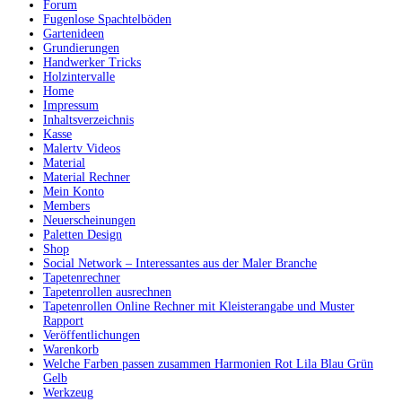
Forum
Fugenlose Spachtelböden
Gartenideen
Grundierungen
Handwerker Tricks
Holzintervalle
Home
Impressum
Inhaltsverzeichnis
Kasse
Malertv Videos
Material
Material Rechner
Mein Konto
Members
Neuerscheinungen
Paletten Design
Shop
Social Network – Interessantes aus der Maler Branche
Tapetenrechner
Tapetenrollen ausrechnen
Tapetenrollen Online Rechner mit Kleisterangabe und Muster
Rapport
Veröffentlichungen
Warenkorb
Welche Farben passen zusammen Harmonien Rot Lila Blau Grün
Gelb
Werkzeug