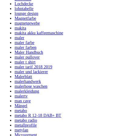
Lochdecke
lohntabelle
lounge design
Magnetfarbe
magnetgewebe
makita
makita akku kaffeemaschine
maler
maler farbe
maler farben
Maler Handbuch
maler pullover
maler t shirt
maler tarif 2018 2019
maler und lackierer
Malerblatt
malerhandwerk
malerhose waschen
malerkleidung
malertv
man cave
Mängel
metabo
metabo R 12-18 DAB+ BT
metabo radio
metallprofile
metylan
Microzement