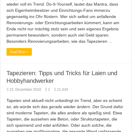
wieder voll im Trend. Do-It-Yourself, lautet das Mantra, dass
Farb brillianz mit CAPAROL ICONS für Schönbuch
sich Eigenheimbesitzer und Einrichtungs-Fans immerzu
Richtige Farbauswahl für kleine Räume
gegenseitig ins Ohr flüstern. Wer sich selbst um anfallende
Renovierungs- oder Einrichtungsarbeiten kümmert, kann am
Entspannung nach der Arbeit im Gamingzimmer
Ende nicht nur mächtig stolz sein und sein eigenes Ergebnis
Amtico vynyl Boden verlegt!
permanent bewundern, sondern auch viel Geld sparen.
Besonders Renovierungsarbeiten, wie das Tapezieren …
Read More »
Tapezieren: Tipps und Tricks für Laien und
Hobbyhandwerker
15. Dezember 2016
1
21,434
Tapeten sind aktuell nicht unbedingt im Trend, aber es scheint
so, als würde sich das gerade wieder ändern. Der Grund dafür
sind moderne Tapeten, die alles andere als spießig sind. Etwa
Tapeten, die aussehen wie Beton, oder Strukturtapeten, die
sich spannend und edel anfühlen. Oder auch solche, die
aussehen wie großformatige, die gesamte Wand umfassende