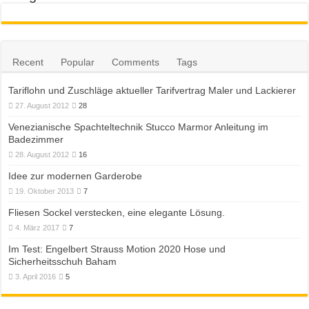
Recent
Popular
Comments
Tags
Tariflohn und Zuschläge aktueller Tarifvertrag Maler und Lackierer
27. August 2012
28
Venezianische Spachteltechnik Stucco Marmor Anleitung im
Badezimmer
28. August 2012
16
Idee zur modernen Garderobe
19. Oktober 2013
7
Fliesen Sockel verstecken, eine elegante Lösung.
4. März 2017
7
Im Test: Engelbert Strauss Motion 2020 Hose und
Sicherheitsschuh Baham
3. April 2016
5