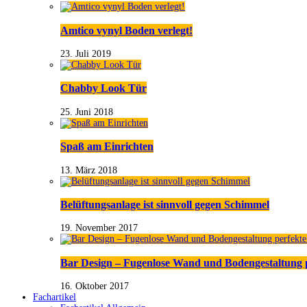
Amtico vynyl Boden verlegt!
23. Juli 2019
Chabby Look Tür
25. Juni 2018
Spaß am Einrichten
13. März 2018
Belüftungsanlage ist sinnvoll gegen Schimmel
19. November 2017
Bar Design – Fugenlose Wand und Bodengestaltung 
16. Oktober 2017
Fachartikel