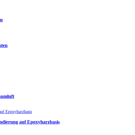
en
sten
aumluft
undierung auf Epoxyharzbasis