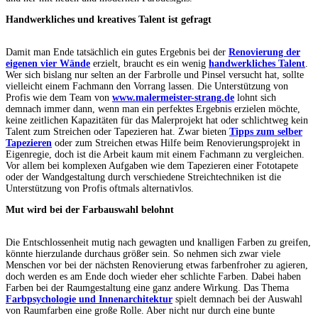
Handwerkliches und kreatives Talent ist gefragt
Damit man Ende tatsächlich ein gutes Ergebnis bei der
Renovierung der
eigenen vier Wände
erzielt, braucht es ein wenig
handwerkliches Talent
.
Wer sich bislang nur selten an der Farbrolle und Pinsel versucht hat, sollte
vielleicht einem Fachmann den Vorrang lassen. Die Unterstützung von
Profis wie dem Team von
www.malermeister-strang.de
lohnt sich
demnach immer dann, wenn man ein perfektes Ergebnis erzielen möchte,
keine zeitlichen Kapazitäten für das Malerprojekt hat oder schlichtweg kein
Talent zum Streichen oder Tapezieren hat. Zwar bieten
Tipps zum selber
Tapezieren
oder zum Streichen etwas Hilfe beim Renovierungsprojekt in
Eigenregie, doch ist die Arbeit kaum mit einem Fachmann zu vergleichen.
Vor allem bei komplexen Aufgaben wie dem Tapezieren einer Fototapete
oder der Wandgestaltung durch verschiedene Streichtechniken ist die
Unterstützung von Profis oftmals alternativlos.
Mut wird bei der Farbauswahl belohnt
Die Entschlossenheit mutig nach gewagten und knalligen Farben zu greifen,
könnte hierzulande durchaus größer sein. So nehmen sich zwar viele
Menschen vor bei der nächsten Renovierung etwas farbenfroher zu agieren,
doch werden es am Ende doch wieder eher schlichte Farben. Dabei haben
Farben bei der Raumgestaltung eine ganz andere Wirkung. Das Thema
Farbpsychologie und Innenarchitektur
spielt demnach bei der Auswahl
von Raumfarben eine große Rolle. Aber nicht nur durch eine bunte