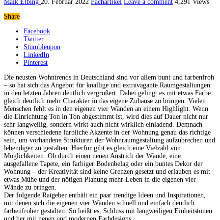
Maik Elbing
20. Februar 2022
Fachartikel
Leave a comment
4,291 Views
Share
Facebook
Twitter
Stumbleupon
LinkedIn
Pinterest
Die neusten Wohntrends in Deutschland sind vor allem bunt und farbenfroh
– so hat sich das Angebot für knallige und extravagante Raumgestaltungen
in den letzten Jahren deutlich vergrößert. Dabei gelingt es mit etwas Farbe
gleich deutlich mehr Charakter in das eigene Zuhause zu bringen. Vielen
Menschen fehlt es in den eigenen vier Wänden an einem Highlight. Wenn
die Einrichtung Ton in Ton abgestimmt ist, wird dies auf Dauer nicht nur
sehr langweilig, sondern wirkt auch nicht wirklich einladend. Demnach
können verschiedene farbliche Akzente in der Wohnung genau das richtige
sein, um vorhandene Strukturen der Wohnraumgestaltung aufzubrechen und
lebendiger zu gestalten. Hierfür gibt es gleich eine Vielzahl von
Möglichkeiten. Ob durch einen neuen Anstrich der Wände, eine
ausgefallene Tapete, ein farbiger Bodenbelag oder ein buntes Dekor der
Wohnung – der Kreativität sind keine Grenzen gesetzt und erlauben es mit
etwas Mühe und der nötigen Planung mehr Leben in die eigenen vier
Wände zu bringen.
Der folgende Ratgeber enthält ein paar trendige Ideen und Inspirationen,
mit denen sich die eigenen vier Wänden schnell und einfach deutlich
farbenfroher gestalten. So heißt es, Schluss mit langweiligen Einheitstönen
und her mit neuen und modernen Farbdesigns.