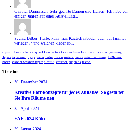
Günther Dammasch: Sehr geehrte Damen und Herren! Ich habe vor
einigen Jahren auf einer Ausstellung...
Sevinc Dilber: Hallo, kann man Kautschukboden auch auf laminat
verlegen?? und welchen kleber so...
caparol
Fassade
holz
Caparol icons
erfurt
fassadenfarbe
lack
weiß
Fassadengestaltung
Tapete
tapezieren
rigips
maler
farbe
disbon
metabo
velux
rutschhemmung
Fußleisten
bosch
schöner wohnen tapete
Graffiti
streichen
fugenlos
festool
Timeline
30. Dezember 2024
Kreative Farbkonzepte für jedes Zuhause: So gestalten
Sie Ihre Räume neu
23. April 2024
FAF 2024 Köln
29. Januar 2024