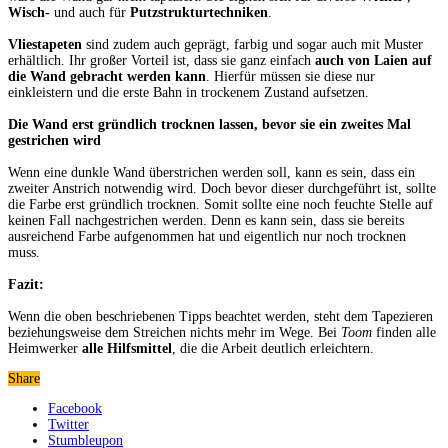
Wisch-
und auch für
Putzstrukturtechniken
.
Vliestapeten
sind zudem auch geprägt, farbig und sogar auch mit Muster
erhältlich. Ihr großer Vorteil ist, dass sie ganz einfach
auch von Laien auf
die Wand gebracht werden kann
. Hierfür müssen sie diese nur
einkleistern und die erste Bahn in trockenem Zustand aufsetzen.
Die Wand erst gründlich trocknen lassen, bevor sie ein zweites Mal
gestrichen wird
Wenn eine dunkle Wand überstrichen werden soll, kann es sein, dass ein
zweiter Anstrich notwendig wird. Doch bevor dieser durchgeführt ist, sollte
die Farbe erst gründlich trocknen. Somit sollte eine noch feuchte Stelle auf
keinen Fall nachgestrichen werden. Denn es kann sein, dass sie bereits
ausreichend Farbe aufgenommen hat und eigentlich nur noch trocknen
muss.
Fazit:
Wenn die oben beschriebenen Tipps beachtet werden, steht dem Tapezieren
beziehungsweise dem Streichen nichts mehr im Wege. Bei
Toom
finden alle
Heimwerker
alle Hilfsmittel
, die die Arbeit deutlich erleichtern.
Share
Facebook
Twitter
Stumbleupon