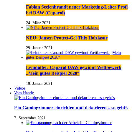
Fabian Seelenbrandt neuer Marketing-Leiter Profi
bei DAW (Caparol)
24. März 2021
NEU: Jansen Protect-Gel Thix Holzlasur
29. Januar 2021
Leindotter: Caparol DAW gewinnt Wettbewerb
„Mein gutes Beispiel 2020“
19. Januar 2021
Videos
Vom Handy
Ein Gamingzimmer einrichten und dekorieren – so geht’s
2. September 2021