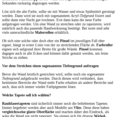
Sekunden ruckartig abgezogen werden.
Löst sich die alte Farbe, sollte sie mit Wasser und etwas Spülmittel gereinigt
werden. Dann wird sie noch mit sogenanntem
Acryl-Tiefgrund
fixiert und
sollte dann eine Nacht gut trocknen. Erst dann kann die neue Farbe
aufgetragen werden. Um eine Wand zu streichen oder zu tapezieren, wird
natürlich auch das passende Handwerkszeug benötigt. Bei
toom
sind sehr
viele unterschiedliche
Malerrollen
erhältlich.
Ob sich eine solche oder doch eher ein
Pinsel
im jeweiligen Fall eher
eignet, hängt in erster Linie von der zu streichenden Fläche ab.
Farbroller
eignen sich aufgrund ihrer Breite für große Wände.
Pinsel
kommen
dagegen auch in alle Ecken und können dafür genutzt werden, um feine
Striche zu ziehen.
Vor dem Streichen einen sogenannten Tiefengrund auftragen
Bevor die Wand letztlich gestrichen wird, sollte noch ein sogenannter
Tiefengrund
aufgebracht werden. Durch diesen wird verhindert, dass
bestimmte Bereiche der Wand mehr Farbe erhalten als andere Bereiche und
auch, dass sich immer wieder Farbpigmente lösen.
Welche Tapete soll ich wählen?
Rauhfasertapeten
sind sicherlich immer noch die beliebtesten Tapeten.
Immer begehrter werden aber auch Modelle aus
Vlies
. Denn diese haben
vergleichsweise glatte Oberfläche
und machen daher den Eindruck, als
wäre die Wand gar nicht tapeziert. Sie eignen sich für diverse
Wickel-
,