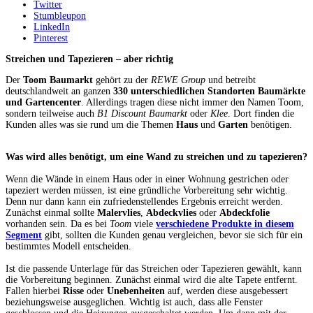
Twitter
Stumbleupon
LinkedIn
Pinterest
Streichen und Tapezieren – aber richtig
Der
Toom Baumarkt
gehört zu der
REWE Group
und betreibt
deutschlandweit an ganzen
330 unterschiedlichen Standorten Baumärkte
und Gartencenter
. Allerdings tragen diese nicht immer den Namen Toom,
sondern teilweise auch
B1 Discount Baumarkt
oder
Klee
. Dort finden die
Kunden alles was sie rund um die Themen
Haus
und
Garten
benötigen.
Was wird alles benötigt, um eine Wand zu streichen und zu tapezieren?
Wenn die Wände in einem Haus oder in einer Wohnung gestrichen oder
tapeziert werden müssen, ist eine gründliche Vorbereitung sehr wichtig.
Denn nur dann kann ein zufriedenstellendes Ergebnis erreicht werden.
Zunächst einmal sollte
Malervlies
,
Abdeckvlies
oder
Abdeckfolie
vorhanden sein. Da es bei
Toom
viele
verschiedene Produkte in diesem
Segment
gibt, sollten die Kunden genau vergleichen, bevor sie sich für ein
bestimmtes Modell entscheiden.
Ist die passende Unterlage für das Streichen oder Tapezieren gewählt, kann
die Vorbereitung beginnen. Zunächst einmal wird die alte Tapete entfernt.
Fallen hierbei
Risse
oder
Unebenheiten
auf, werden diese ausgebessert
beziehungsweise ausgeglichen. Wichtig ist auch, dass alle Fenster