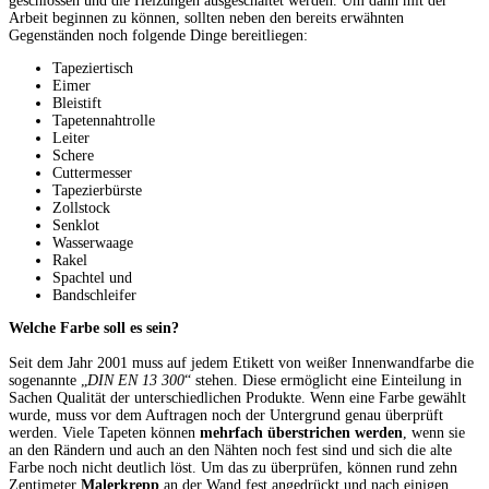
geschlossen und die Heizungen ausgeschaltet werden. Um dann mit der
Arbeit beginnen zu können, sollten neben den bereits erwähnten
Gegenständen noch folgende Dinge bereitliegen:
Tapeziertisch
Eimer
Bleistift
Tapetennahtrolle
Leiter
Schere
Cuttermesser
Tapezierbürste
Zollstock
Senklot
Wasserwaage
Rakel
Spachtel und
Bandschleifer
Welche Farbe soll es sein?
Seit dem Jahr 2001 muss auf jedem Etikett von weißer Innenwandfarbe die
sogenannte „
DIN EN 13 300
“ stehen. Diese ermöglicht eine Einteilung in
Sachen Qualität der unterschiedlichen Produkte. Wenn eine Farbe gewählt
wurde, muss vor dem Auftragen noch der Untergrund genau überprüft
werden. Viele Tapeten können
mehrfach überstrichen werden
, wenn sie
an den Rändern und auch an den Nähten noch fest sind und sich die alte
Farbe noch nicht deutlich löst. Um das zu überprüfen, können rund zehn
Zentimeter
Malerkrepp
an der Wand fest angedrückt und nach einigen