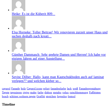
Heike: Es ist die Küberit 809...
Elsa Horneke: Toller Beitrag! Wir renovieren zurzeit unser Haus und
suchen deshalb nach kreati...
Günther Dammasch: Sehr geehrte Damen und Herren! Ich habe vor
einigen Jahren auf einer Ausstellung...
Sevinc Dilber: Hallo, kann man Kautschukboden auch auf laminat
verlegen?? und welchen kleber so...
caparol
Fassade
holz
Caparol icons
erfurt
fassadenfarbe
lack
weiß
Fassadengestaltung
Tapete
tapezieren
rigips
maler
farbe
disbon
metabo
velux
rutschhemmung
Fußleisten
bosch
schöner wohnen tapete
Graffiti
streichen
fugenlos
festool
Timeline