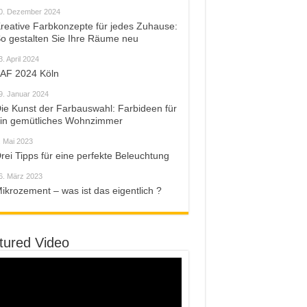
0. Dezember 2024
reative Farbkonzepte für jedes Zuhause:
o gestalten Sie Ihre Räume neu
3. April 2024
AF 2024 Köln
9. Januar 2024
ie Kunst der Farbauswahl: Farbideen für
in gemütliches Wohnzimmer
. Mai 2023
rei Tipps für eine perfekte Beleuchtung
6. März 2023
ikrozement – was ist das eigentlich ?
tured Video