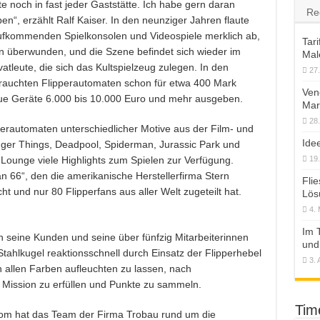
e noch in fast jeder Gaststätte. Ich habe gern daran
Re
ben“, erzählt Ralf Kaiser. In den neunziger Jahren flaute
ufkommenden Spielkonsolen und Videospiele merklich ab,
Tari
en überwunden, und die Szene befindet sich wieder im
Mal
vatleute, die sich das Kultspielzeug zulegen. In den
27
rauchten Flipperautomaten schon für etwa 400 Mark
Ven
ue Geräte 6.000 bis 10.000 Euro und mehr ausgeben.
Mar
28
rautomaten unterschiedlicher Motive aus der Film- und
Ide
nger Things, Deadpool, Spiderman, Jurassic Park und
ll-Lounge viele Highlights zum Spielen zur Verfügung.
19
an 66“, den die amerikanische Herstellerfirma Stern
Fli
t und nur 80 Flipperfans aus aller Welt zugeteilt hat.
Lös
4.
Im 
h seine Kunden und seine über fünfzig Mitarbeiterinnen
und
tahlkugel reaktionsschnell durch Einsatz der Flipperhebel
3. 
 allen Farben aufleuchten zu lassen, nach
 Mission zu erfüllen und Punkte zu sammeln.
Tim
om hat das Team der Firma Trobau rund um die