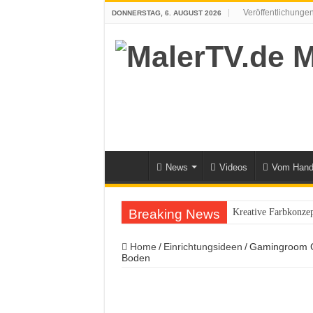
Veröffentlichunge
DONNERSTAG, 6. AUGUST 2026
News
Videos
Vom Han
Breaking News
Kreative Farbkonzep
Ein Gamingzimmer ei
Home
/
Einrichtungsideen
/
Gamingroom G
Fabian Seelenbrandt
Boden
NEU: Jansen Protect
Leindotter: Caparo