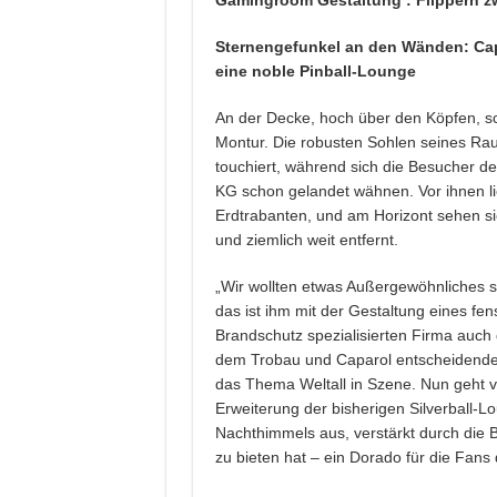
Sternengefunkel an den Wänden: Cap
eine noble Pinball-Lounge
An der Decke, hoch über den Köpfen, sch
Montur. Die robusten Sohlen seines R
touchiert, während sich die Besucher d
KG schon gelandet wähnen. Vor ihnen li
Erdtrabanten, und am Horizont sehen s
und ziemlich weit entfernt.
„Wir wollten etwas Außergewöhnliches s
das ist ihm mit der Gestaltung eines fe
Brandschutz spezialisierten Firma auc
dem Trobau und Caparol entscheidenden 
das Thema Weltall in Szene. Nun geht
Erweiterung der bisherigen Silverball-L
Nachthimmels aus, verstärkt durch die 
zu bieten hat – ein Dorado für die Fans 