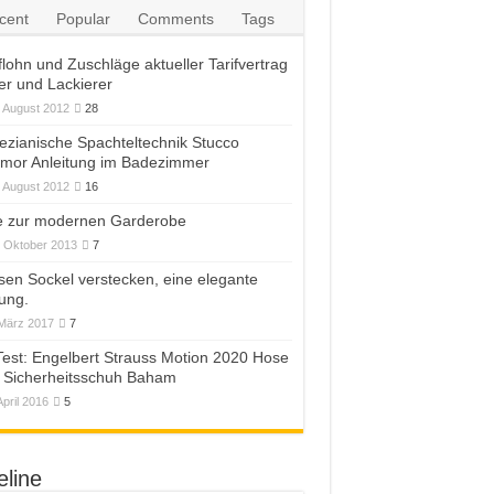
cent
Popular
Comments
Tags
flohn und Zuschläge aktueller Tarifvertrag
er und Lackierer
. August 2012
28
ezianische Spachteltechnik Stucco
mor Anleitung im Badezimmer
. August 2012
16
e zur modernen Garderobe
. Oktober 2013
7
esen Sockel verstecken, eine elegante
ung.
 März 2017
7
Test: Engelbert Strauss Motion 2020 Hose
 Sicherheitsschuh Baham
April 2016
5
eline