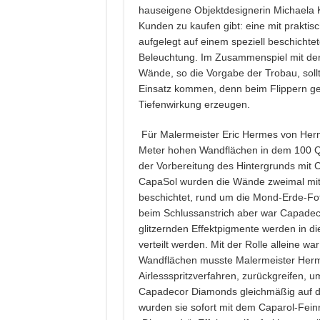
hauseigene Objektdesignerin Michaela K
Kunden zu kaufen gibt: eine mit praktis
aufgelegt auf einem speziell beschicht
Beleuchtung. Im Zusammenspiel mit der
Wände, so die Vorgabe der Trobau, soll
Einsatz kommen, denn beim Flippern geh
Tiefenwirkung erzeugen.
Für Malermeister Eric Hermes von Herm
Meter hohen Wandflächen in dem 100 
der Vorbereitung des Hintergrunds mit 
CapaSol wurden die Wände zweimal mit
beschichtet, rund um die Mond-Erde-Fot
beim Schlussanstrich aber war Capadeco
glitzernden Effektpigmente werden in d
verteilt werden. Mit der Rolle alleine w
Wandflächen musste Malermeister Hermes
Airlessspritzverfahren, zurückgreifen,
Capadecor Diamonds gleichmäßig auf d
wurden sie sofort mit dem Caparol-Feinr