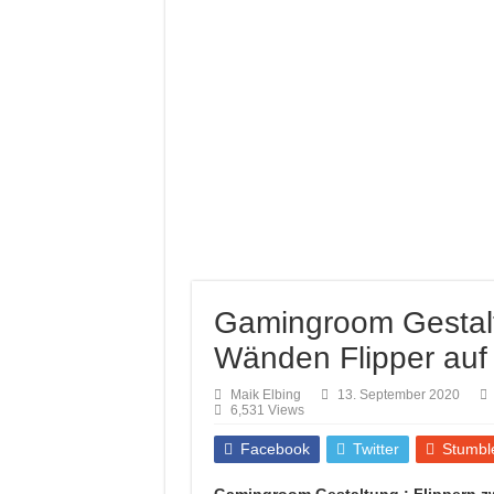
Mehr Kompetenz auf 
Farb brillianz mi
Richtige Farbauswah
Entspannung nach d
Amtico vynyl Boden
Gamingroom Gestal
Wänden Flipper au
Maik Elbing
13. September 2020
6,531 Views
Facebook
Twitter
Stumbl
Gamingroom Gestaltung : Flippern 