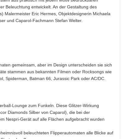
rer Beleuchtung entwickelt. An der Gestaltung des
s) Malermeister Eric Hermes, Objektdesignerin Michaela
iser und Caparol-Fachmann Stefan Welter.
tomaten gemeinsam, aber im Design unterscheiden sie sich
eräte stammen aus bekannten Filmen oder Rocksongs wie
ol, Spiderman, Batman 66, Jurassic Park oder AC/DC.
verball-Lounge zum Funkeln. Diese Glitzer-Wirkung
or Diamonds Silber von Caparol), die bei der
em Nespri-Gerät auf alle Flächen aufgebracht wurden
imnisvoll beleuchteten Flipperautomaten alle Blicke auf