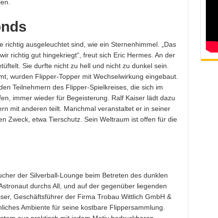
len.
onds
e richtig ausgeleuchtet sind, wie ein Sternenhimmel. „Das
ir richtig gut hingekriegt“, freut sich Eric Hermes. An der
elt. Sie durfte nicht zu hell und nicht zu dunkel sein.
mmt, wurden Flipper-Topper mit Wechselwirkung eingebaut.
en Teilnehmern des Flipper-Spielkreises, die sich im
n, immer wieder für Begeisterung. Ralf Kaiser lädt dazu
rn mit anderen teilt. Manchmal veranstaltet er in seiner
en Zweck, etwa Tierschutz. Sein Weltraum ist offen für die
sucher der Silverball-Lounge beim Betreten des dunklen
stronaut durchs All, und auf der gegenüber liegenden
iser, Geschäftsführer der Firma Trobau Wittlich GmbH &
liches Ambiente für seine kostbare Flippersammlung.
stem aus praktisch mit jedem Motiv bedruckbaren