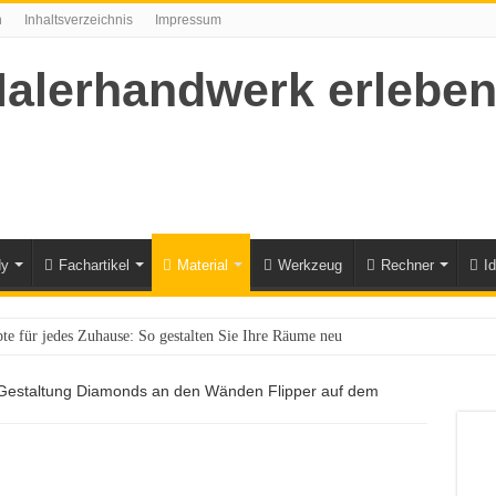
n
Inhaltsverzeichnis
Impressum
dy
Fachartikel
Material
Werkzeug
Rechner
I
te für jedes Zuhause: So gestalten Sie Ihre Räume neu
nrichten und dekorieren – so geht’s
estaltung Diamonds an den Wänden Flipper auf dem
 neuer Marketing-Leiter Profi bei DAW (Caparol)
-Gel Thix Holzlasur
l DAW gewinnt Wettbewerb „Mein gutes Beispiel 2020“