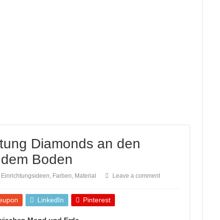
der Baustelle vor Ort.
t CAPAROL ICONS für Schönbuch
l für kleine Räume
er Arbeit im Gamingzimmer
 verlegt!
tung Diamonds an den
f dem Boden
Einrichtungsideen
,
Farben
,
Material
Leave a comment
eupon
LinkedIn
Pinterest
zwischen Mond und Erde