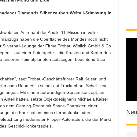
adecor Diamonds Silber zaubert Weltall-Stimmung in
webt ein Astronaut der Apollo-11-Mission in voller
aumanzugs haben die Oberfläche des Mondes noch nicht
er Silverball-Lounge der Firma Trobau Wittlich GmbH & Co
egen – auf einer Fototapete – die Krusten und Krater des
ie unseren Heimatplaneten aufsteigen. Leuchtend Blau
chaffen“, sagt Trobau-Geschäftsführer Ralf Kaiser, und
nsterlosen Raumes in seiner auf Trockenbau, Schall- und
h gelungen. Mit einem aufwändigen Gesamtkonzept, an
Anteil hatten, setzte Objektdesignerin Michaela Kaiser
 von dem Gaming-Room mit Space-Charakter, einer
Neui
ounge, die Faszination eines sternenfunkelnden
Beleuchtung modernster Flipper-Automaten, die der Markt
des Geschicklichkeitsspiels.