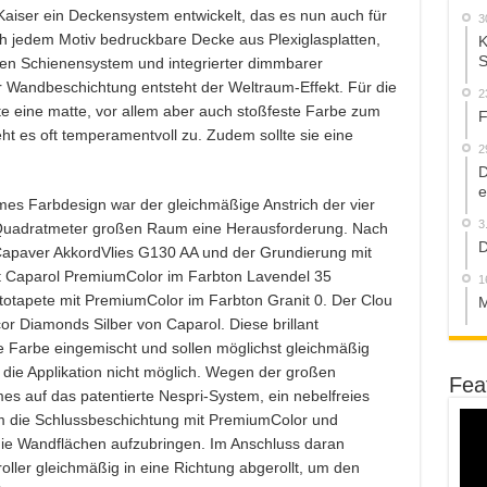
aiser ein Deckensystem entwickelt, das es nun auch für
3
ch jedem Motiv bedruckbare Decke aus Plexiglasplatten,
K
S
eten Schienensystem und integrierter dimmbarer
 Wandbeschichtung entsteht der Weltraum-Effekt. Für die
2
te eine matte, vor allem aber auch stoßfeste Farbe zum
F
t es oft temperamentvoll zu. Zudem sollte sie eine
2
D
e
es Farbdesign war der gleichmäßige Anstrich der vier
3
Quadratmeter großen Raum eine Herausforderung. Nach
D
Capaver AkkordVlies G130 AA und der Grundierung mit
 Caparol PremiumColor im Farbton Lavendel 35
1
otapete mit PremiumColor im Farbton Granit 0. Der Clou
M
r Diamonds Silber von Caparol. Diese brillant
ie Farbe eingemischt und sollen möglichst gleichmäßig
ar die Applikation nicht möglich. Wegen der großen
Fea
 auf das patentierte Nespri-System, ein nebelfreies
 um die Schlussbeschichtung mit PremiumColor und
ie Wandflächen aufzubringen. Im Anschluss daran
oller gleichmäßig in eine Richtung abgerollt, um den