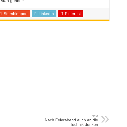
 Start gehen?
Stumbleupon
LinkedIn
Pinterest
Next
Nach Feierabend auch an die
Technik denken