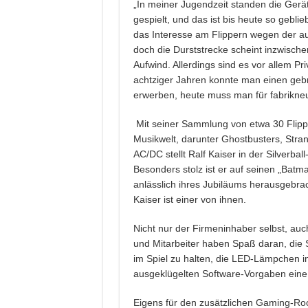
„In meiner Jugendzeit standen die Gerät
gespielt, und das ist bis heute so geblie
das Interesse am Flippern wegen der a
doch die Durststrecke scheint inzwisch
Aufwind. Allerdings sind es vor allem Pri
achtziger Jahren konnte man einen geb
erwerben, heute muss man für fabrikne
Mit seiner Sammlung von etwa 30 Flippe
Musikwelt, darunter Ghostbusters, Stra
AC/DC stellt Ralf Kaiser in der Silverba
Besonders stolz ist er auf seinen „Batm
anlässlich ihres Jubiläums herausgebrach
Kaiser ist einer von ihnen.
Nicht nur der Firmeninhaber selbst, auc
und Mitarbeiter haben Spaß daran, die S
im Spiel zu halten, die LED-Lämpchen in
ausgeklügelten Software-Vorgaben eine
Eigens für den zusätzlichen Gaming-Ro