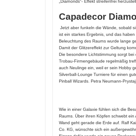
„Diamonds“- Effekt streifenfrei herzustel
Capadecor Diam
Jetzt aber funkeln die Wände, sobald si
ist ein starkes Ergebnis, und das haben w
Beleuchtung des Raums wurde lange getüft
Damit der Glitzereffekt zur Geltung ko
Die besondere Lichtstimmung sorgt bei d
Trobau-Firmengebäude regelmäßig treffe
auch Neulinge ein, weil er sein Hobby ge
Silverball-Lounge Turniere für einen gut
Pinball Wizards. Petra Neumann-Prystaj
Wie in einer Galaxie fühlen sich die Be
Raums. Über ihren Köpfen schwebt ein A
Wand geht gerade die Erde auf. Ralf Ka
Co. KG, wünschte sich ein außergewöhn
Eigens dafür wurde ein neues Deckensy