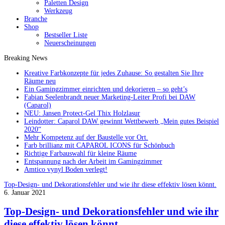
Paletten Design
Werkzeug
Branche
Shop
Bestseller Liste
Neuerscheinungen
Breaking News
Kreative Farbkonzepte für jedes Zuhause: So gestalten Sie Ihre
Räume neu
Ein Gamingzimmer einrichten und dekorieren – so geht’s
Fabian Seelenbrandt neuer Marketing-Leiter Profi bei DAW
(Caparol)
NEU: Jansen Protect-Gel Thix Holzlasur
Leindotter: Caparol DAW gewinnt Wettbewerb „Mein gutes Beispiel
2020“
Mehr Kompetenz auf der Baustelle vor Ort.
Farb brillianz mit CAPAROL ICONS für Schönbuch
Richtige Farbauswahl für kleine Räume
Entspannung nach der Arbeit im Gamingzimmer
Amtico vynyl Boden verlegt!
Top-Design- und Dekorationsfehler und wie ihr diese effektiv lösen könnt.
6. Januar 2021
Top-Design- und Dekorationsfehler und wie ihr
diese effektiv lösen könnt.