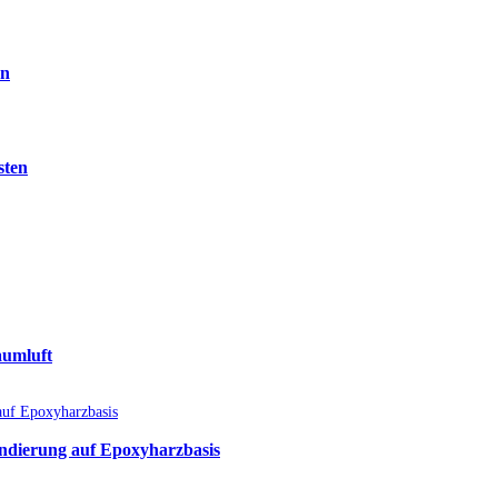
en
sten
aumluft
undierung auf Epoxyharzbasis