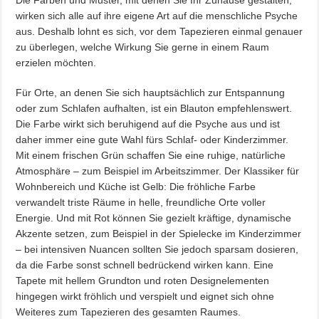
Die Farben und Muster, mit denen Sie Ihr Zuhause gestalten,
wirken sich alle auf ihre eigene Art auf die menschliche Psyche
aus. Deshalb lohnt es sich, vor dem Tapezieren einmal genauer
zu überlegen, welche Wirkung Sie gerne in einem Raum
erzielen möchten.
Für Orte, an denen Sie sich hauptsächlich zur Entspannung
oder zum Schlafen aufhalten, ist ein Blauton empfehlenswert.
Die Farbe wirkt sich beruhigend auf die Psyche aus und ist
daher immer eine gute Wahl fürs Schlaf- oder Kinderzimmer.
Mit einem frischen Grün schaffen Sie eine ruhige, natürliche
Atmosphäre – zum Beispiel im Arbeitszimmer. Der Klassiker für
Wohnbereich und Küche ist Gelb: Die fröhliche Farbe
verwandelt triste Räume in helle, freundliche Orte voller
Energie. Und mit Rot können Sie gezielt kräftige, dynamische
Akzente setzen, zum Beispiel in der Spielecke im Kinderzimmer
– bei intensiven Nuancen sollten Sie jedoch sparsam dosieren,
da die Farbe sonst schnell bedrückend wirken kann. Eine
Tapete mit hellem Grundton und roten Designelementen
hingegen wirkt fröhlich und verspielt und eignet sich ohne
Weiteres zum Tapezieren des gesamten Raumes.