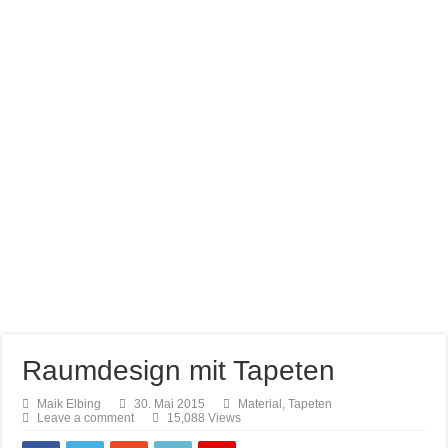
Farb brillianz mit CAPAROL ICONS für Schönbuch
Richtige Farbauswahl für kleine Räume
Entspannung nach der Arbeit im Gamingzimmer
Amtico vynyl Boden verlegt!
Raumdesign mit Tapeten
Maik Elbing
30. Mai 2015
Material
,
Tapeten
Leave a comment
15,088 Views