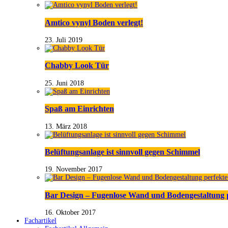
Amtico vynyl Boden verlegt!
23. Juli 2019
Chabby Look Tür
25. Juni 2018
Spaß am Einrichten
13. März 2018
Belüftungsanlage ist sinnvoll gegen Schimmel
19. November 2017
Bar Design – Fugenlose Wand und Bodengestaltung 
16. Oktober 2017
Fachartikel