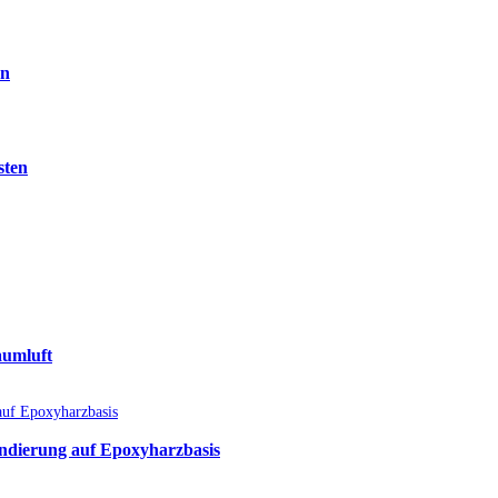
en
sten
aumluft
undierung auf Epoxyharzbasis