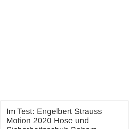
Farb brillianz mit CAPAROL ICONS für Schönbuch
Richtige Farbauswahl für kleine Räume
Entspannung nach der Arbeit im Gamingzimmer
Amtico vynyl Boden verlegt!
Im Test: Engelbert Strauss
Motion 2020 Hose und