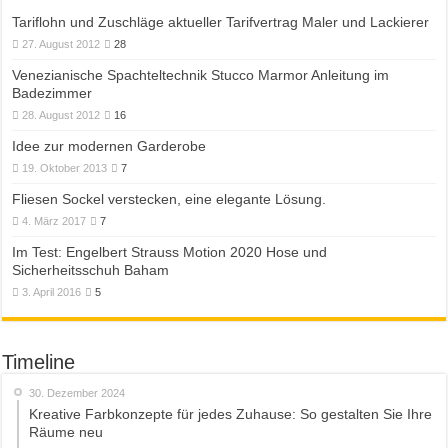
Tariflohn und Zuschläge aktueller Tarifvertrag Maler und Lackierer
27. August 2012
28
Venezianische Spachteltechnik Stucco Marmor Anleitung im
Badezimmer
28. August 2012
16
Idee zur modernen Garderobe
19. Oktober 2013
7
Fliesen Sockel verstecken, eine elegante Lösung.
4. März 2017
7
Im Test: Engelbert Strauss Motion 2020 Hose und
Sicherheitsschuh Baham
3. April 2016
5
Timeline
30. Dezember 2024
Kreative Farbkonzepte für jedes Zuhause: So gestalten Sie Ihre
Räume neu