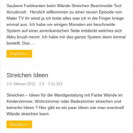
Saubere Farbkanten beim Wände Streichen Beschneide Tool
Farb brillianz mit CAPAROL ICONS für Schönbuch
Accubrush Herzlich willkommen zu einer neuen Episode von
Richtige Farbauswahl für kleine Räume
Maler TV ihr wisst ja ich teste alles was ich in die Finger kriege
einmal aus. Ich habe vor einigen Monaten ein beschneide
Entspannung nach der Arbeit im Gamingzimmer
System auf einer amerikanischen Seite entdeckt welches sich
Amtico vynyl Boden verlegt!
Akku brush nennt. Ich habe mir das ganze System dann einmal
bestellt. Das …
Read More »
Streichen Ideen
9. Oktober 2012
0
31,323
Streichen – Ideen für die Wandgestalung mit Farbe Wände im
Kinderzimmer, Wohnzimmer oder Badezimmer streichen und
keinerlei Ideen ? Hier gibt es ein paar Ideen wie man eventuell
Wände streichen kann.
Read More »