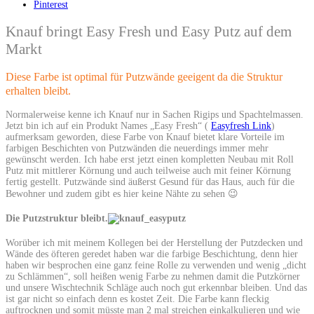
Pinterest
Knauf bringt Easy Fresh und Easy Putz auf dem
Markt
Diese Farbe ist optimal für Putzwände geeigent da die Struktur
erhalten bleibt.
Normalerweise kenne ich Knauf nur in Sachen Rigips und Spachtelmassen.
Jetzt bin ich auf ein Produkt Names „Easy Fresh“ (
Easyfresh Link
)
aufmerksam geworden, diese Farbe von Knauf bietet klare Vorteile im
farbigen Beschichten von Putzwänden die neuerdings immer mehr
gewünscht werden. Ich habe erst jetzt einen kompletten Neubau mit Roll
Putz mit mittlerer Körnung und auch teilweise auch mit feiner Körnung
fertig gestellt. Putzwände sind äußerst Gesund für das Haus, auch für die
Bewohner und zudem gibt es hier keine Nähte zu sehen 😉
Die Putzstruktur bleibt.
Worüber ich mit meinem Kollegen bei der Herstellung der Putzdecken und
Wände des öfteren geredet haben war die farbige Beschichtung, denn hier
haben wir besprochen eine ganz feine Rolle zu verwenden und wenig „dicht
zu Schlämmen“, soll heißen wenig Farbe zu nehmen damit die Putzkörner
und unsere Wischtechnik Schläge auch noch gut erkennbar bleiben. Und das
ist gar nicht so einfach denn es kostet Zeit. Die Farbe kann fleckig
auftrocknen und somit müsste man 2 mal streichen einkalkulieren und wie