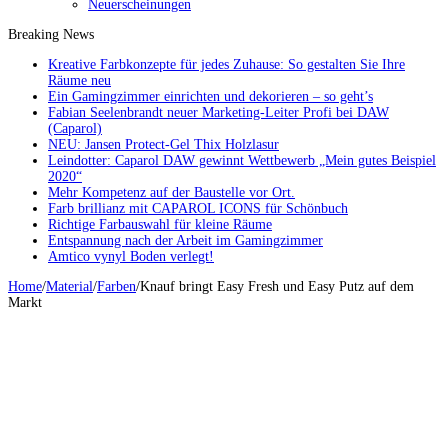
Neuerscheinungen
Breaking News
Kreative Farbkonzepte für jedes Zuhause: So gestalten Sie Ihre
Räume neu
Ein Gamingzimmer einrichten und dekorieren – so geht’s
Fabian Seelenbrandt neuer Marketing-Leiter Profi bei DAW
(Caparol)
NEU: Jansen Protect-Gel Thix Holzlasur
Leindotter: Caparol DAW gewinnt Wettbewerb „Mein gutes Beispiel
2020“
Mehr Kompetenz auf der Baustelle vor Ort.
Farb brillianz mit CAPAROL ICONS für Schönbuch
Richtige Farbauswahl für kleine Räume
Entspannung nach der Arbeit im Gamingzimmer
Amtico vynyl Boden verlegt!
Home
/
Material
/
Farben
/
Knauf bringt Easy Fresh und Easy Putz auf dem
Markt