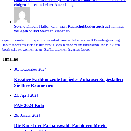
einigen Jahren auf einer Ausstellung...
Sevinc Dilber: Hallo, kann man Kautschukboden auch auf laminat
verlegen?? und welchen kleber so...
caparol
Fassade
holz
Caparol icons
erfurt
fassadenfarbe
lack
weiß
Fassadengestaltung
Tapete
tapezieren
rigips
maler
farbe
disbon
metabo
velux
rutschhemmung
Fußleisten
bosch
schöner wohnen tapete
Graffiti
streichen
fugenlos
festool
Timeline
30. Dezember 2024
Kreative Farbkonzepte für jedes Zuhause: So gestalten
Sie Ihre Räume neu
23. April 2024
FAF 2024 Köln
29. Januar 2024
Die Kunst der Farbauswahl: Farbideen für ein