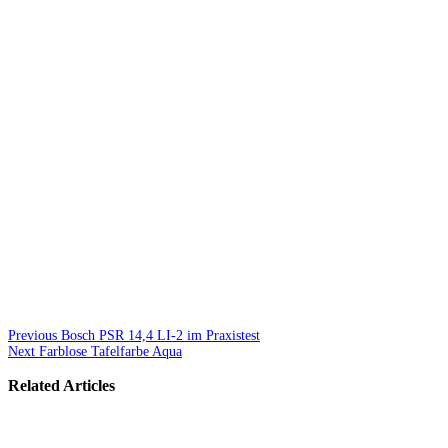
Previous
Bosch PSR 14,4 LI-2 im Praxistest
Next
Farblose Tafelfarbe Aqua
Related Articles