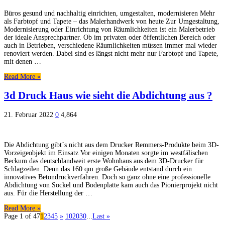
Büros gesund und nachhaltig einrichten, umgestalten, modernisieren Mehr
als Farbtopf und Tapete – das Malerhandwerk von heute Zur Umgestaltung,
Modernisierung oder Einrichtung von Räumlichkeiten ist ein Malerbetrieb
der ideale Ansprechpartner. Ob im privaten oder öffentlichen Bereich oder
auch in Betrieben, verschiedene Räumlichkeiten müssen immer mal wieder
renoviert werden. Dabei sind es längst nicht mehr nur Farbtopf und Tapete,
mit denen …
Read More »
3d Druck Haus wie sieht die Abdichtung aus ?
21. Februar 2022
0
4,864
Die Abdichtung gibt´s nicht aus dem Drucker Remmers-Produkte beim 3D-
Vorzeigeobjekt im Einsatz Vor einigen Monaten sorgte im westfälischen
Beckum das deutschlandweit erste Wohnhaus aus dem 3D-Drucker für
Schlagzeilen. Denn das 160 qm große Gebäude entstand durch ein
innovatives Betondruckverfahren. Doch so ganz ohne eine professionelle
Abdichtung von Sockel und Bodenplatte kam auch das Pionierprojekt nicht
aus. Für die Herstellung der …
Read More »
Page 1 of 47
1
2
3
4
5
»
10
20
30
...
Last »