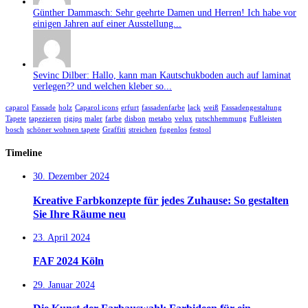
Günther Dammasch: Sehr geehrte Damen und Herren! Ich habe vor
einigen Jahren auf einer Ausstellung...
Sevinc Dilber: Hallo, kann man Kautschukboden auch auf laminat
verlegen?? und welchen kleber so...
caparol
Fassade
holz
Caparol icons
erfurt
fassadenfarbe
lack
weiß
Fassadengestaltung
Tapete
tapezieren
rigips
maler
farbe
disbon
metabo
velux
rutschhemmung
Fußleisten
bosch
schöner wohnen tapete
Graffiti
streichen
fugenlos
festool
Timeline
30. Dezember 2024
Kreative Farbkonzepte für jedes Zuhause: So gestalten
Sie Ihre Räume neu
23. April 2024
FAF 2024 Köln
29. Januar 2024