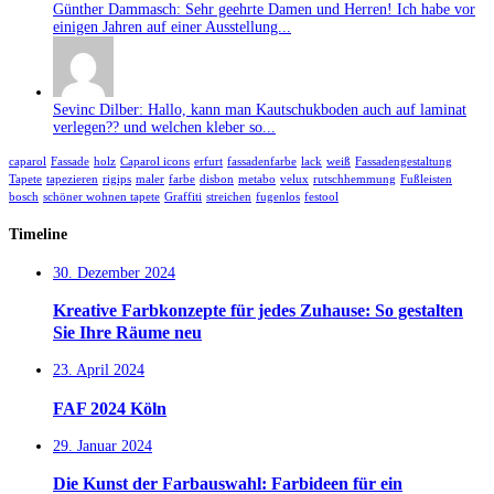
Günther Dammasch: Sehr geehrte Damen und Herren! Ich habe vor
einigen Jahren auf einer Ausstellung...
Sevinc Dilber: Hallo, kann man Kautschukboden auch auf laminat
verlegen?? und welchen kleber so...
caparol
Fassade
holz
Caparol icons
erfurt
fassadenfarbe
lack
weiß
Fassadengestaltung
Tapete
tapezieren
rigips
maler
farbe
disbon
metabo
velux
rutschhemmung
Fußleisten
bosch
schöner wohnen tapete
Graffiti
streichen
fugenlos
festool
Timeline
30. Dezember 2024
Kreative Farbkonzepte für jedes Zuhause: So gestalten
Sie Ihre Räume neu
23. April 2024
FAF 2024 Köln
29. Januar 2024
Die Kunst der Farbauswahl: Farbideen für ein