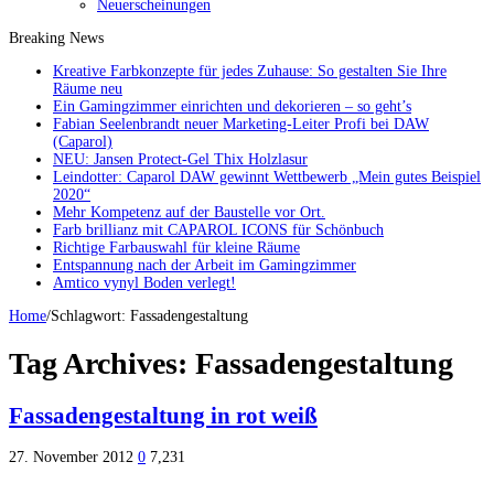
Neuerscheinungen
Breaking News
Kreative Farbkonzepte für jedes Zuhause: So gestalten Sie Ihre
Räume neu
Ein Gamingzimmer einrichten und dekorieren – so geht’s
Fabian Seelenbrandt neuer Marketing-Leiter Profi bei DAW
(Caparol)
NEU: Jansen Protect-Gel Thix Holzlasur
Leindotter: Caparol DAW gewinnt Wettbewerb „Mein gutes Beispiel
2020“
Mehr Kompetenz auf der Baustelle vor Ort.
Farb brillianz mit CAPAROL ICONS für Schönbuch
Richtige Farbauswahl für kleine Räume
Entspannung nach der Arbeit im Gamingzimmer
Amtico vynyl Boden verlegt!
Home
/
Schlagwort:
Fassadengestaltung
Tag Archives:
Fassadengestaltung
Fassadengestaltung in rot weiß
27. November 2012
0
7,231