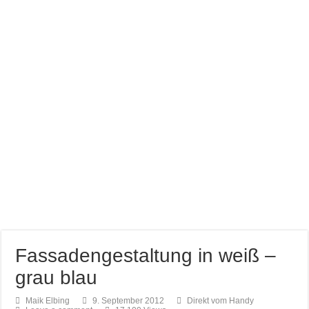
Farb brillianz mit CAPAROL ICONS für Schönbuch
Richtige Farbauswahl für kleine Räume
Entspannung nach der Arbeit im Gamingzimmer
Amtico vynyl Boden verlegt!
Fassadengestaltung in weiß –
grau blau
Maik Elbing
9. September 2012
Direkt vom Handy