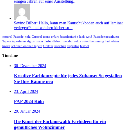
einigen Jahren auf einer Ausstellung...
Sevinc Dilber: Hallo, kann man Kautschukboden auch auf laminat
verlegen?? und welchen kleber so...
caparol
Fassade
holz
Caparol icons
erfurt
fassadenfarbe
lack
weiß
Fassadengestaltung
Tapete
tapezieren
rigips
maler
farbe
disbon
metabo
velux
rutschhemmung
Fußleisten
bosch
schöner wohnen tapete
Graffiti
streichen
fugenlos
festool
Timeline
30. Dezember 2024
Kreative Farbkonzepte für jedes Zuhause: So gestalten
Sie Ihre Räume neu
23. April 2024
FAF 2024 Köln
29. Januar 2024
Die Kunst der Farbauswahl: Farbideen für ein
gemütliches Wohnzimmer