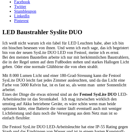
Facebook
Twitter
Stumbleupon
LinkedIn
Pinterest
LED Baustrahler Syslite DUO
Ich weiß nicht warum ich ein fabel für LED Leuchten habe, aber ich bin
ein bisschen besessen von ihnen. Und wenn ich euch sage, das ich begeistert
bin von der neuen SysLite DUO LED von Festool, meine ich es ernst.
Bei den meisten Baustellen arbeite ich nur mit herkömmlichen Baustrahlern,
die in der Regel unten auf dem Fußboden stehen und starkes Hallogen Licht
geben. Oder eine normale Glühbirne die von oben strahlt.
Mit 8.000 Lumen Licht und einer 180-Grad-Streuung kann die Festool
SysLite DUO leicht fast jedes Zimmer ausleuchten, und da das Licht eine
Farbe von 5000 Kelvin hat, ist es fast so, als wenn man unter Sonnenlicht
arbeitet.
Eines der Dinge die etwas störend sind an der
Festool SysLite DUO
LED-
Arbeitsleuchte ist das Stromkabel. Ich mag inzwischen wirklich den
umstieg auf Akku betriebene Geräte, es wäre schön wenn man beide
optionen hätte, eine Batterie die runter läuft eventuell auch mit weniger
Lichtleistung und dazu noch die Versorgung aus dem Netz man ist so
einfach flexibler.
Die Festool SysLite DUO LED-Arbeitsleuchte hat eine IP-55 Rating gegen
Staub und das Eindringen von Wasser und ist in einem harten Kunststoff-