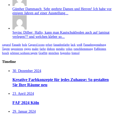
Günther Dammasch: Sehr geehrte Damen und Herren! Ich habe vor
einigen Jahren auf einer Ausstellung...
Sevinc Dilber: Hallo, kann man Kautschukboden auch auf laminat
verlegen?? und welchen kleber so...
caparol
Fassade
holz
Caparol icons
erfurt
fassadenfarbe
lack
weiß
Fassadengestaltung
Tapete
tapezieren
rigips
maler
farbe
disbon
metabo
velux
rutschhemmung
Fußleisten
bosch
schöner wohnen tapete
Graffiti
streichen
fugenlos
festool
Timeline
30. Dezember 2024
Kreative Farbkonzepte für jedes Zuhause: So gestalten
Sie Ihre Räume neu
23. April 2024
FAF 2024 Köln
29. Januar 2024