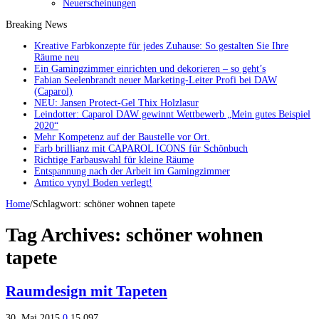
Neuerscheinungen
Breaking News
Kreative Farbkonzepte für jedes Zuhause: So gestalten Sie Ihre
Räume neu
Ein Gamingzimmer einrichten und dekorieren – so geht’s
Fabian Seelenbrandt neuer Marketing-Leiter Profi bei DAW
(Caparol)
NEU: Jansen Protect-Gel Thix Holzlasur
Leindotter: Caparol DAW gewinnt Wettbewerb „Mein gutes Beispiel
2020“
Mehr Kompetenz auf der Baustelle vor Ort.
Farb brillianz mit CAPAROL ICONS für Schönbuch
Richtige Farbauswahl für kleine Räume
Entspannung nach der Arbeit im Gamingzimmer
Amtico vynyl Boden verlegt!
Home
/
Schlagwort:
schöner wohnen tapete
Tag Archives:
schöner wohnen
tapete
Raumdesign mit Tapeten
30. Mai 2015
0
15,097