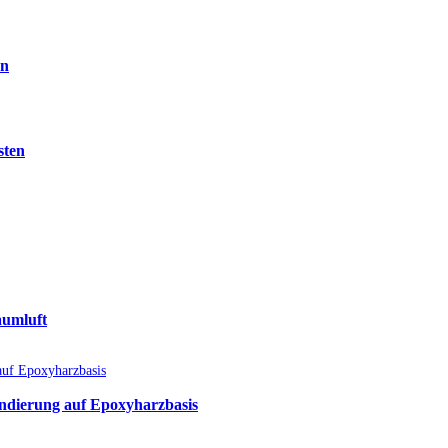
en
sten
aumluft
undierung auf Epoxyharzbasis