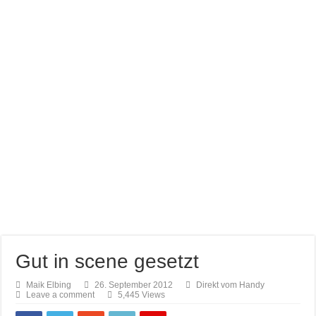
Farb brillianz mit CAPAROL ICONS für Schönbuch
Richtige Farbauswahl für kleine Räume
Entspannung nach der Arbeit im Gamingzimmer
Amtico vynyl Boden verlegt!
Gut in scene gesetzt
Maik Elbing
26. September 2012
Direkt vom Handy
Leave a comment
5,445 Views