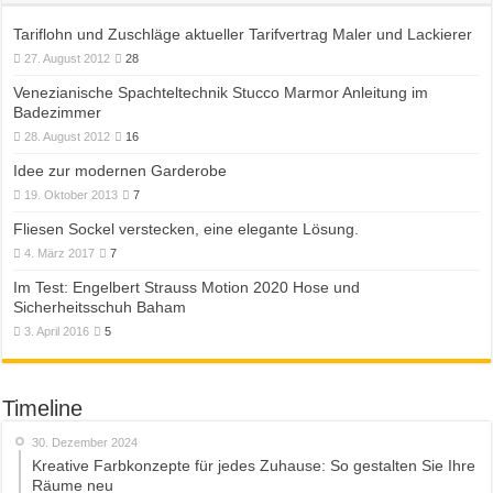
Tariflohn und Zuschläge aktueller Tarifvertrag Maler und Lackierer
27. August 2012
28
Venezianische Spachteltechnik Stucco Marmor Anleitung im
Badezimmer
28. August 2012
16
Idee zur modernen Garderobe
19. Oktober 2013
7
Fliesen Sockel verstecken, eine elegante Lösung.
4. März 2017
7
Im Test: Engelbert Strauss Motion 2020 Hose und
Sicherheitsschuh Baham
3. April 2016
5
Timeline
30. Dezember 2024
Kreative Farbkonzepte für jedes Zuhause: So gestalten Sie Ihre
Räume neu