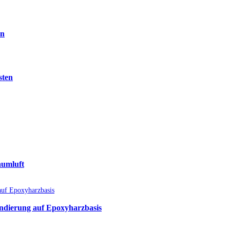
en
sten
aumluft
undierung auf Epoxyharzbasis