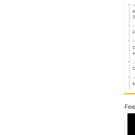
3
K
S
2
F
2
D
e
3
D
1
M
Fea