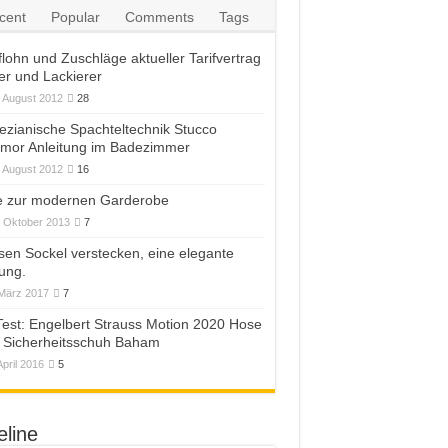
cent
Popular
Comments
Tags
flohn und Zuschläge aktueller Tarifvertrag
er und Lackierer
. August 2012
28
ezianische Spachteltechnik Stucco
mor Anleitung im Badezimmer
. August 2012
16
e zur modernen Garderobe
. Oktober 2013
7
esen Sockel verstecken, eine elegante
ung.
 März 2017
7
Test: Engelbert Strauss Motion 2020 Hose
 Sicherheitsschuh Baham
April 2016
5
eline