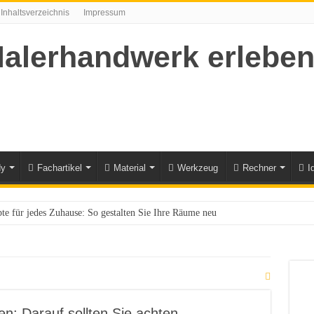
Inhaltsverzeichnis
Impressum
dy
Fachartikel
Material
Werkzeug
Rechner
I
te für jedes Zuhause: So gestalten Sie Ihre Räume neu
nrichten und dekorieren – so geht’s
 neuer Marketing-Leiter Profi bei DAW (Caparol)
-Gel Thix Holzlasur
l DAW gewinnt Wettbewerb „Mein gutes Beispiel 2020“
n: Darauf sollten Sie achten