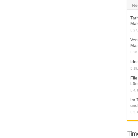
Re
Tari
Mal
27
Ven
Mar
28
Ide
19
Fli
Lös
4.
Im 
und
3. 
Tim