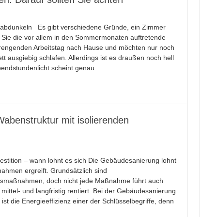
der Baustelle vor Ort.
t CAPAROL ICONS für Schönbuch
v abdunkeln Es gibt verschiedene Gründe, ein Zimmer
n Sie die vor allem in den Sommermonaten auftretende
l für kleine Räume
trengenden Arbeitstag nach Hause und möchten nur noch
er Arbeit im Gamingzimmer
t ausgiebig schlafen. Allerdings ist es draußen noch hell
bendstundenlicht scheint genau …
 verlegt!
benstruktur mit isolierenden
stition – wann lohnt es sich Die Gebäudesanierung lohnt
ahmen ergreift. Grundsätzlich sind
smaßnahmen, doch nicht jede Maßnahme führt auch
n mittel- und langfristig rentiert. Bei der Gebäudesanierung
ist die Energieeffizienz einer der Schlüsselbegriffe, denn