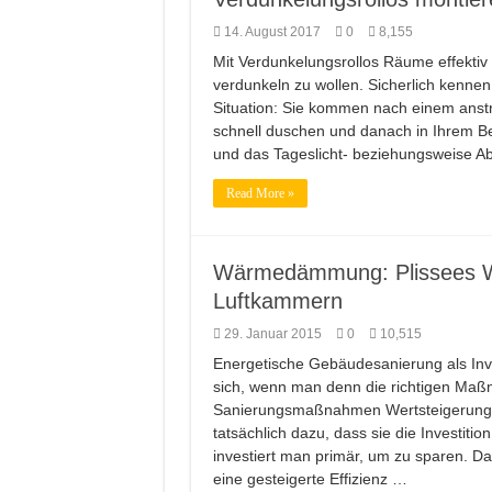
Mehr Kompetenz auf 
14. August 2017
0
8,155
Farb brillianz mi
Mit Verdunkelungsrollos Räume effekti
verdunkeln zu wollen. Sicherlich kenne
Richtige Farbauswah
Situation: Sie kommen nach einem ans
Entspannung nach d
schnell duschen und danach in Ihrem Bet
und das Tageslicht- beziehungsweise A
Amtico vynyl Boden
Read More »
Wärmedämmung: Plissees Wa
Luftkammern
29. Januar 2015
0
10,515
Energetische Gebäudesanierung als Inve
sich, wenn man denn die richtigen Maßn
Sanierungsmaßnahmen Wertsteigerung
tatsächlich dazu, dass sie die Investitio
investiert man primär, um zu sparen. Da 
eine gesteigerte Effizienz …