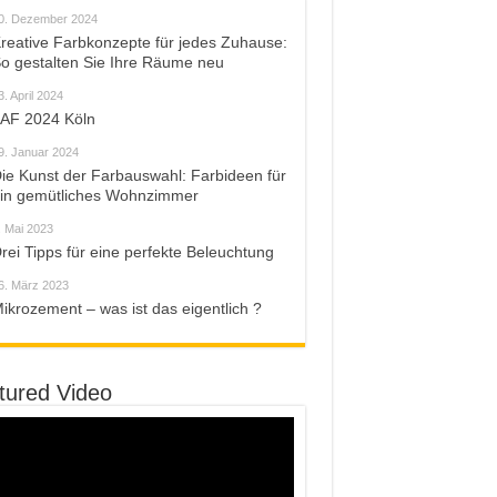
0. Dezember 2024
reative Farbkonzepte für jedes Zuhause:
o gestalten Sie Ihre Räume neu
3. April 2024
AF 2024 Köln
9. Januar 2024
ie Kunst der Farbauswahl: Farbideen für
in gemütliches Wohnzimmer
. Mai 2023
rei Tipps für eine perfekte Beleuchtung
6. März 2023
ikrozement – was ist das eigentlich ?
tured Video