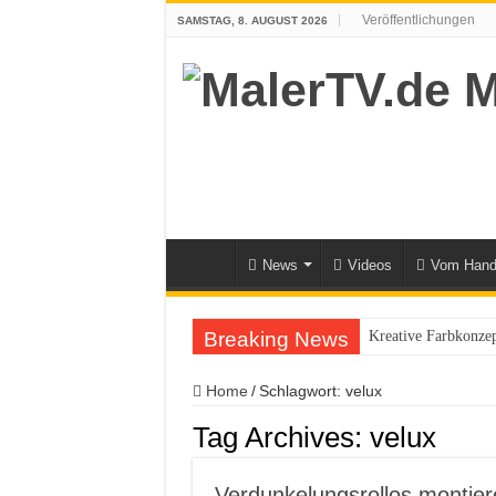
Veröffentlichungen
SAMSTAG, 8. AUGUST 2026
News
Videos
Vom Han
Breaking News
Kreative Farbkonzep
Ein Gamingzimmer ei
Home
/
Schlagwort:
velux
Fabian Seelenbrandt
Tag Archives:
velux
NEU: Jansen Protect
Leindotter: Caparo
Verdunkelungsrollos montiere