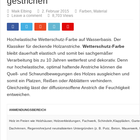
gestrichen
Maik Elbing
2. Februar 2015
Farben
,
Material
Leave a comment
8,703 Views
Hochelastische Wetterschutz-Farbe auf Wasserbasis. Der
Klassiker für deckende Holzanstriche.
Wetterschutz-Farbe
bleibt dauerhaft elastisch und somit bei sachgemäßer
Verarbeitung bis zu 10 Jahren wetterfest und dekorativ. Denn
nur hochelastische, optimal haftende Anstriche können die
Quell- und Schwundbewegungen des Holzes ausgleichen und
somit ein Platzen, Reißen oder Abblättern verhindern.
Gleichzeitig lässt der diffusionsoffene Anstrich die Feuchtigkeit
entweichen.
ANWENDUNGSBEREICH
Holz im Freien wie Holzhäuser, Holzverkleidungen, Fachwerk, Schindeln,Klappläden, Garte
Dachrinnen, Regenrohre)und neutralisierten Untergründen (z. B. Putz, Beton, Mauerwerk, 