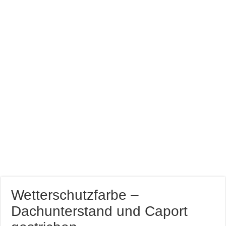
Farb brillianz mit CAPAROL ICONS für Schönbuch
Richtige Farbauswahl für kleine Räume
Entspannung nach der Arbeit im Gamingzimmer
Amtico vynyl Boden verlegt!
Wetterschutzfarbe –
Dachunterstand und Caport