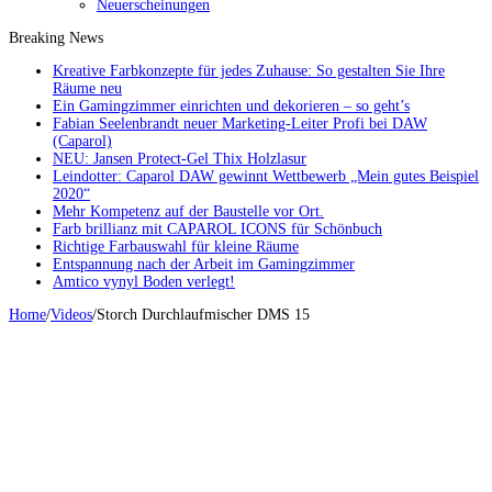
Neuerscheinungen
Breaking News
Kreative Farbkonzepte für jedes Zuhause: So gestalten Sie Ihre
Räume neu
Ein Gamingzimmer einrichten und dekorieren – so geht’s
Fabian Seelenbrandt neuer Marketing-Leiter Profi bei DAW
(Caparol)
NEU: Jansen Protect-Gel Thix Holzlasur
Leindotter: Caparol DAW gewinnt Wettbewerb „Mein gutes Beispiel
2020“
Mehr Kompetenz auf der Baustelle vor Ort.
Farb brillianz mit CAPAROL ICONS für Schönbuch
Richtige Farbauswahl für kleine Räume
Entspannung nach der Arbeit im Gamingzimmer
Amtico vynyl Boden verlegt!
Home
/
Videos
/
Storch Durchlaufmischer DMS 15