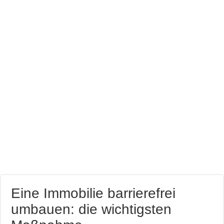
Farb brillianz mit CAPAROL ICONS für Schönbuch
Richtige Farbauswahl für kleine Räume
Entspannung nach der Arbeit im Gamingzimmer
Amtico vynyl Boden verlegt!
Eine Immobilie barrierefrei
umbauen: die wichtigsten