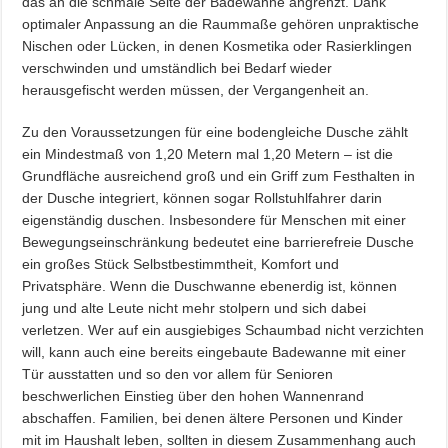
das an die schmale Seite der Badewanne angrenzt. Dank
optimaler Anpassung an die Raummaße gehören unpraktische
Nischen oder Lücken, in denen Kosmetika oder Rasierklingen
verschwinden und umständlich bei Bedarf wieder
herausgefischt werden müssen, der Vergangenheit an.
Zu den Voraussetzungen für eine bodengleiche Dusche zählt
ein Mindestmaß von 1,20 Metern mal 1,20 Metern – ist die
Grundfläche ausreichend groß und ein Griff zum Festhalten in
der Dusche integriert, können sogar Rollstuhlfahrer darin
eigenständig duschen. Insbesondere für Menschen mit einer
Bewegungseinschränkung bedeutet eine barrierefreie Dusche
ein großes Stück Selbstbestimmtheit, Komfort und
Privatsphäre. Wenn die Duschwanne ebenerdig ist, können
jung und alte Leute nicht mehr stolpern und sich dabei
verletzen. Wer auf ein ausgiebiges Schaumbad nicht verzichten
will, kann auch eine bereits eingebaute Badewanne mit einer
Tür ausstatten und so den vor allem für Senioren
beschwerlichen Einstieg über den hohen Wannenrand
abschaffen. Familien, bei denen ältere Personen und Kinder
mit im Haushalt leben, sollten in diesem Zusammenhang auch