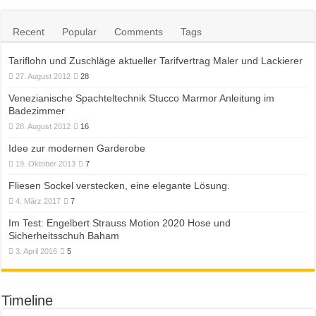
Recent
Popular
Comments
Tags
Tariflohn und Zuschläge aktueller Tarifvertrag Maler und Lackierer
27. August 2012
28
Venezianische Spachteltechnik Stucco Marmor Anleitung im
Badezimmer
28. August 2012
16
Idee zur modernen Garderobe
19. Oktober 2013
7
Fliesen Sockel verstecken, eine elegante Lösung.
4. März 2017
7
Im Test: Engelbert Strauss Motion 2020 Hose und
Sicherheitsschuh Baham
3. April 2016
5
Timeline