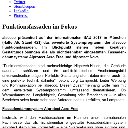
Twitter
Stumbleupon
LinkedIn
Pinterest
Funktionsfassaden im Fokus
alsecco präsentiert auf der internationalen BAU 2017 in München
(
Hal­le A6, Stand 421)
das er­weiterte Sy­stemprogramm der alsecco
Funktionsfassaden. Im Blick­punkt stehen neben kreativen
Gestaltungslö­sungen die als nichtbrennbar eingestuf­ten Fassaden­
dämmsysteme Al­protect Aero Free und Alpro­tect Nova.
“
Funktionsfassaden sind mehrschich­tige Hightech-Hül­len, die Gebäude
dauerhaft schützen und ihr architekto­nisches Erscheinungsbild
unverwech­selbar prä­gen. Per­fekte Gestaltung steht dabei immer auch für
eine perfek­te Technik dahinter“,
betont Jörg Lam­precht, Leiter Wer­bung
und Kommu­nikation bei alsec­co. Diesen Zusam­menhang wolle man
mit
dem erweiterten Systempro­gramm umfassend
thematisieren
.
Ob
Wärmedämmung, Langlebigkeit, Ge­staltung oder Brandschutz – in allen
Be­reichen seien heu­te sehr hohe Anforderungen zu erfül­len, so Lamprecht.
Fassadendämmsystem Alpro­tect Aero Free
Erstmals wird den Fachbesuchern im Rahmen einer in­ternationalen
Fachmesse das als nichtbrenn­bar einge­stufte Fassadendämm­system
Alpro­tect Aero Free
vorge­stellt –
eine Systemlö­sung ohne algizi­de und