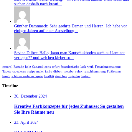
suchen deshalb nach kreati...
Günther Dammasch: Sehr geehrte Damen und Herren! Ich habe vor
einigen Jahren auf einer Ausstellung...
Sevinc Dilber: Hallo, kann man Kautschukboden auch auf laminat
verlegen?? und welchen kleber so...
caparol
Fassade
holz
Caparol icons
erfurt
fassadenfarbe
lack
weiß
Fassadengestaltung
Tapete
tapezieren
rigips
maler
farbe
disbon
metabo
velux
rutschhemmung
Fußleisten
bosch
schöner wohnen tapete
Graffiti
streichen
fugenlos
festool
Timeline
30. Dezember 2024
Kreative Farbkonzepte für jedes Zuhause: So gestalten
Sie Ihre Räume neu
23. April 2024