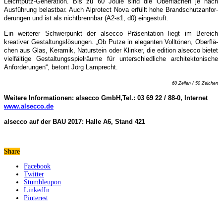
Leichtputz-Ge­neration. Bis zu 60 Joule sind die Oberflächen je nach
Ausführung belast­bar.
Auch Alpro­tect Nova erfüllt hohe Brandschutzanfor­
derungen und ist als nichtbrenn­bar (A2-s1, d0) einge­stuft.
Ein weiterer Schwerpunkt der alsecco Präsentation liegt im Bereich
kreativer Gestaltungslösungen. „Ob Putze in ele­ganten Voll­tönen, Oberflä­
chen aus Glas, Ke­ramik, Na­turstein oder Klinker, die editi­on alsecco bie­tet
viel­fältige Gestaltungsspielräume für unter­schiedliche architektoni­sche
Anforderungen“, betont Jörg Lamprecht.
60 Zeilen / 50 Zeichen
Weitere Informationen: alsecco GmbH,
Tel.: 03 69 22 / 88-0, Internet
www.alsecco.de
alsecco
auf
der BAU 2017: Halle A6, Stand 421
Share
Facebook
Twitter
Stumbleupon
LinkedIn
Pinterest