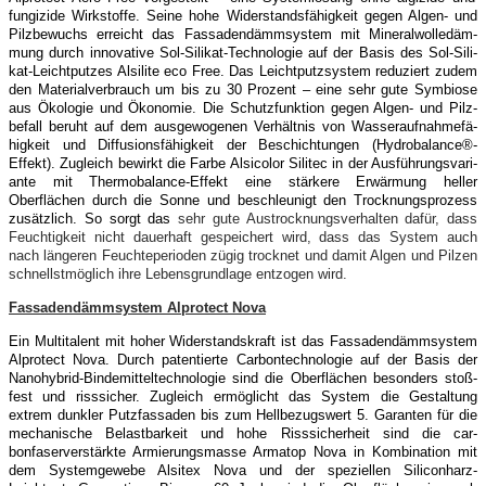
fungizi­de Wirk­stoffe. Seine
h
ohe Widerstandsfä­higkeit gegen­ Al­gen- und
Pilzbe­wuchs erreicht das Fassadendämmsys­tem mit Mineralwolledäm­
mung durch in­novative Sol-Sili­kat-Techno­logie auf der Basis des Sol-Sili­
kat-Leichtput­zes Alsili­te eco Free.
Das Leichtputzsystem re­duziert zu­dem
den Material­verbrauch um bis zu 30 Pro­zent – eine sehr gute Sym­biose
aus Ökologie und Öko­nomie. Die Schutzfunktion gegen Algen- und Pilz­
befall beruht auf dem ausgewogenen Verhältnis von Wasseraufnahmefä­
higkeit und Diffusionsfähigkeit der Be­schichtungen (Hy­drobalance®-
Effekt). Zugleich be­wirkt die Farbe Alsi­color Sili­tec in der Ausführungsvari­
ante mit Thermoba­lance-Ef­fekt eine stärkere Erwär­mung heller
Oberflächen durch die Sonne und be­schleunigt den Trocknungspro­zess
zu­sätzlich. So sorgt das
sehr gute Aus­trocknungsverhalten da­für, dass
Feuchtigkeit nicht dauer­haft gespeichert wird, dass das System auch
nach länge­ren Feuchteperi­oden zügig trocknet und damit Algen und Pil­zen
schnellstmög­lich ihre Lebensgrundlage entzogen wird.
Fassadendämmsystem Alprotect Nova
Ein Multitalent mit hoher Widerstandskraft ist das Fassa­dendämmsystem
Alprotect Nova. Durch patentierte Car­bontechnologie auf der Basis der
Nanohybrid-Bindemit­teltechnologie sind die Oberflächen besonders stoß­
fest und risssicher. Zugleich ermöglicht das Sys­tem die Ge­staltung
extrem dunkler Putzfassaden bis zum Hellbe­zugswert 5. Garanten für die
mechanische Belast­barkeit und hohe Risssicherheit sind die car­
bonfaserverstärkte Armie­rungsmasse Ar­matop Nova in Kom­bination mit
dem Systemgewebe Al­sitex Nova und der speziellen Silicon­harz-