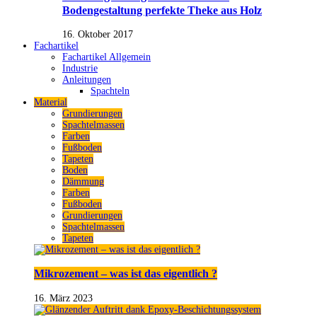
Bodengestaltung perfekte Theke aus Holz
16. Oktober 2017
Fachartikel
Fachartikel Allgemein
Industrie
Anleitungen
Spachteln
Material
Grundierungen
Spachtelmassen
Farben
Fußboden
Tapeten
Boden
Dämmung
Farben
Fußboden
Grundierungen
Spachtelmassen
Tapeten
Mikrozement – was ist das eigentlich ?
16. März 2023