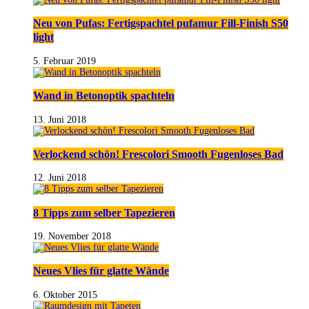
Neu von Pufas: Fertigspachtel pufamur Fill-Finish S50
light
5. Februar 2019
Wand in Betonoptik spachteln
13. Juni 2018
Verlockend schön! Frescolori Smooth Fugenloses Bad
12. Juni 2018
8 Tipps zum selber Tapezieren
19. November 2018
Neues Vlies für glatte Wände
6. Oktober 2015