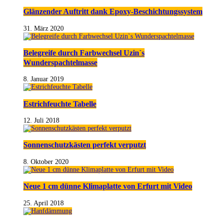
Glänzender Auftritt dank Epoxy-Beschichtungssystem
31. März 2020
Belegreife durch Farbwechsel Uzin`s
Wunderspachtelmasse
8. Januar 2019
Estrichfeuchte Tabelle
12. Juli 2018
Sonnenschutzkästen perfekt verputzt
8. Oktober 2020
Neue 1 cm dünne Klimaplatte von Erfurt mit Video
25. April 2018