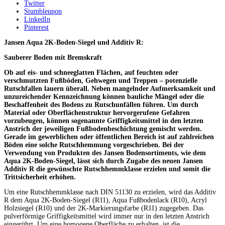
Twitter
Stumbleupon
LinkedIn
Pinterest
Jansen Aqua 2K-Boden-Siegel und Additiv R:
Sauberer Boden mit Bremskraft
Ob auf eis- und schneeglatten Flächen, auf feuchten oder
verschmutzten Fußböden, Gehwegen und Treppen – potenzielle
Rutschfallen lauern überall. Neben mangelnder Aufmerksamkeit und
unzureichender Kennzeichnung können bauliche Mängel oder die
Beschaffenheit des Bodens zu Rutschunfällen führen. Um durch
Material oder Oberflächenstruktur hervorgerufene Gefahren
vorzubeugen, können sogenannte Griffigkeitsmittel in den letzten
Anstrich der jeweiligen Fußbodenbeschichtung gemischt werden.
Gerade im gewerblichen oder öffentlichen Bereich ist auf zahlreichen
Böden eine solche Rutschhemmung vorgeschrieben. Bei der
Verwendung von Produkten des Jansen Bodensortiments, wie dem
Aqua 2K-Boden-Siegel, lässt sich durch Zugabe des neuen Jansen
Additiv R die gewünschte Rutschhemmklasse erzielen und somit die
Trittsicherheit erhöhen.
Um eine Rutschhemmklasse nach DIN 51130 zu erzielen, wird das Additiv
R dem Aqua 2K-Boden-Siegel (R11), Aqua Fußbodenlack (R10), Acryl
Holzsiegel (R10) und der 2K-Markierungsfarbe (R11) zugegeben. Das
pulverförmige Griffigkeitsmittel wird immer nur in den letzten Anstrich
eingerührt. Um eine homogene Oberfläche zu erhalten, ist die