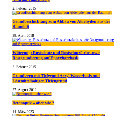
2. Februar 2015
Grundbeschichtung zum Abbau von Aldehyden aus der
Raumluft
29. April 2018
Witterung: Rostschutz und Rostschutzfarbe sowie
Rostgrundierung auf Epoxyharzbasis
2. Februar 2015
Grundieren mit Tiefgrund Acryl Wasserbasis und
Lösemittelhaltiger Tiefengrund
27. August 2012
Betonoptik – aber wie ?
14. März 2023