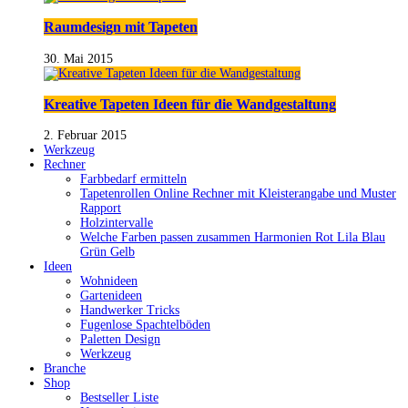
Raumdesign mit Tapeten
30. Mai 2015
Kreative Tapeten Ideen für die Wandgestaltung
2. Februar 2015
Werkzeug
Rechner
Farbbedarf ermitteln
Tapetenrollen Online Rechner mit Kleisterangabe und Muster
Rapport
Holzintervalle
Welche Farben passen zusammen Harmonien Rot Lila Blau
Grün Gelb
Ideen
Wohnideen
Gartenideen
Handwerker Tricks
Fugenlose Spachtelböden
Paletten Design
Werkzeug
Branche
Shop
Bestseller Liste