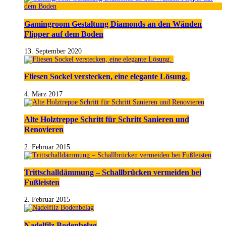
Gamingroom Gestaltung Diamonds an den Wänden
Flipper auf dem Boden
13. September 2020
Fliesen Sockel verstecken, eine elegante Lösung.
4. März 2017
Alte Holztreppe Schritt für Schritt Sanieren und
Renovieren
2. Februar 2015
Trittschalldämmung – Schallbrücken vermeiden bei
Fußleisten
2. Februar 2015
Nadelfilz Bodenbelag