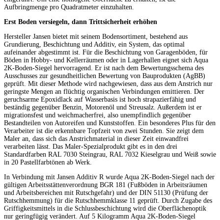
Aufbringmenge pro Quadratmeter einzuhalten.
Erst Boden versiegeln, dann Trittsicherheit erhöhen
Hersteller Jansen bietet mit seinem Bodensortiment, bestehend aus
Grundierung, Beschichtung und Additiv, ein System, das optimal
aufeinander abgestimmt ist. Für die Beschichtung von Garagenböden, für
Böden in Hobby- und Kellerräumen oder in Lagerhallen eignet sich Aqua
2K-Boden-Siegel hervorragend. Er ist nach dem Bewertungsschema des
Ausschusses zur gesundheitlichen Bewertung von Bauprodukten (AgBB)
geprüft. Mit dieser Methode wird nachgewiesen, dass aus dem Anstrich nur
geringste Mengen an flüchtig organischen Verbindungen emittieren. Der
geruchsarme Epoxidlack auf Wasserbasis ist hoch strapazierfähig und
beständig gegenüber Benzin, Motorenöl und Streusalz. Außerdem ist er
migrationsfest und weichmacherfrei, also unempfindlich gegenüber
Bestandteilen von Autoreifen und Kunststoffen. Ein besonderes Plus für den
Verarbeiter ist die erkennbare Topfzeit von zwei Stunden. Sie zeigt dem
Maler an, dass sich das Anstrichmaterial in dieser Zeit einwandfrei
verarbeiten lässt. Das Maler-Spezialprodukt gibt es in den drei
Standardfarben RAL 7030 Steingrau, RAL 7032 Kieselgrau und Weiß sowie
in 20 Pastellfarbtönen ab Werk.
In Verbindung mit Jansen Additiv R wurde Aqua 2K-Boden-Siegel nach der
gültigen Arbeitsstättenverordnung BGR 181 (Fußböden in Arbeitsräumen
und Arbeitsbereichen mit Rutschgefahr) und der DIN 51130 (Prüfung der
Rutschhemmung) für die Rutschhemmklasse 11 geprüft. Durch Zugabe des
Griffigkeitsmittels in die Schlussbeschichtung wird die Oberflächenoptik
nur geringfügig verändert. Auf 5 Kilogramm Aqua 2K-Boden-Siegel