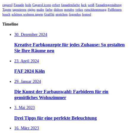
caparol
Fassade
holz
Caparol icons
erfurt
fassadenfarbe
lack
weiß
Fassadengestaltung
Tapete
tapezieren
rigips
maler
farbe
disbon
metabo
velux
rutschhemmung
Fußleisten
bosch
schöner wohnen tapete
Graffiti
streichen
fugenlos
festool
Timeline
30. Dezember 2024
Kreative Farbkonzepte für jedes Zuhause: So gestalten
Sie Ihre Räume neu
23. April 2024
FAF 2024 Köln
29. Januar 2024
Die Kunst der Farbauswahl: Farbideen für ein
gemütliches Wohnzimmer
3. Mai 2023
Drei Tipps für eine perfekte Beleuchtung
16. März 2023