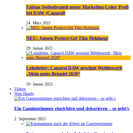
Fabian Seelenbrandt neuer Marketing-Leiter Profi
bei DAW (Caparol)
24. März 2021
NEU: Jansen Protect-Gel Thix Holzlasur
29. Januar 2021
Leindotter: Caparol DAW gewinnt Wettbewerb
„Mein gutes Beispiel 2020“
19. Januar 2021
Videos
Vom Handy
Ein Gamingzimmer einrichten und dekorieren – so geht’s
2. September 2021