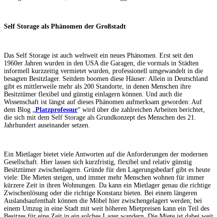
Self Storage als Phänomen der Großstadt
Das Self Storage ist auch weltweit ein neues Phänomen. Erst seit den
1960er Jahren wurden in den USA die Garagen, die vormals in Städten
informell kurzzeitig vermietet wurden, professionell umgewandelt in die
besagten Besitzlager. Seitdem boomen diese Häuser: Allein in Deutschland
gibt es mittlerweile mehr als 200 Standorte, in denen Menschen ihre
Besitztümer flexibel und günstig einlagern können. Und auch die
Wissenschaft ist längst auf dieses Phänomen aufmerksam geworden: Auf
dem Blog „
Platzprofessur
“ wird über die zahlreichen Arbeiten berichtet,
die sich mit dem Self Storage als Grundkonzept des Menschen des 21.
Jahrhundert auseinander setzen.
Ein Mietlager bietet viele Antworten auf die Anforderungen der modernen
Gesellschaft. Hier lassen sich kurzfristig, flexibel und relativ günstig
Besitztümer zwischenlagern. Gründe für den Lagerungsbedarf gibt es heute
viele: Die Mieten steigen, und immer mehr Menschen wohnen für immer
kürzere Zeit in ihren Wohnungen. Da kann ein Mietlager genau die richtige
Zwischenlösung oder die richtige Konstanz bieten. Bei einem längeren
Auslandsaufenthalt können die Möbel hier zwischengelagert werden; bei
einem Umzug in eine Stadt mit weit höheren Mietpreisen kann ein Teil des
Besitzes für eine Zeit in ein solches Lager wandern. Die Miete ist dabei weit