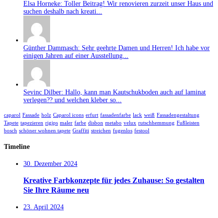
Elsa Horneke: Toller Beitrag! Wir renovieren zurzeit unser Haus und
suchen deshalb nach kreati...
Günther Dammasch: Sehr geehrte Damen und Herren! Ich habe vor
einigen Jahren auf einer Ausstellung...
Sevinc Dilber: Hallo, kann man Kautschukboden auch auf laminat
verlegen?? und welchen kleber so...
caparol
Fassade
holz
Caparol icons
erfurt
fassadenfarbe
lack
weiß
Fassadengestaltung
Tapete
tapezieren
rigips
maler
farbe
disbon
metabo
velux
rutschhemmung
Fußleisten
bosch
schöner wohnen tapete
Graffiti
streichen
fugenlos
festool
Timeline
30. Dezember 2024
Kreative Farbkonzepte für jedes Zuhause: So gestalten
Sie Ihre Räume neu
23. April 2024