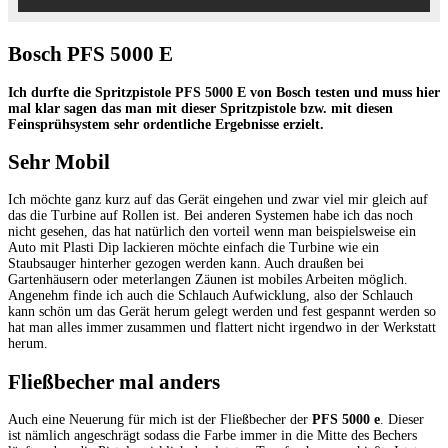
Bosch PFS 5000 E
Ich durfte die Spritzpistole PFS 5000 E von Bosch testen und muss hier
mal klar sagen das man mit dieser Spritzpistole bzw. mit diesen
Feinsprühsystem sehr ordentliche Ergebnisse erzielt.
Sehr Mobil
Ich möchte ganz kurz auf das Gerät eingehen und zwar viel mir gleich auf
das die Turbine auf Rollen ist. Bei anderen Systemen habe ich das noch
nicht gesehen, das hat natürlich den vorteil wenn man beispielsweise ein
Auto mit Plasti Dip lackieren möchte einfach die Turbine wie ein
Staubsauger hinterher gezogen werden kann. Auch draußen bei
Gartenhäusern oder meterlangen Zäunen ist mobiles Arbeiten möglich.
Angenehm finde ich auch die Schlauch Aufwicklung, also der Schlauch
kann schön um das Gerät herum gelegt werden und fest gespannt werden so
hat man alles immer zusammen und flattert nicht irgendwo in der Werkstatt
herum.
Fließbecher mal anders
Auch eine Neuerung für mich ist der Fließbecher der
PFS 5000 e
. Dieser
ist nämlich angeschrägt sodass die Farbe immer in die Mitte des Bechers