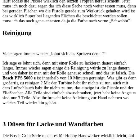
läuft sodass die Pistole wirklich den letzten Tropfen heraus schießt. Jetzt
muss ich noch dazu sagen das ich diese Sache noch weiter testen muss, denn
bei geraden Flächen wo die Pistole gerade zum Werkstück gehalten wird ist
das wirklich Super bei liegenden Flächen die beschichtet werden sollen
muss ich das noch genauer testen da ja die Farbe nach vorne „Schwabbt“.
Reinigung
Viele sagen immer wieder „lohnt sich das Spritzen denn ?“
Ich sage es lohnt sich, denn mit einer Rolle zu lackieren dauert einfach
länger. Immer wieder sagen einige die Reinigung würde zu lange dauern
und von daher ist man mit der Rolle genauso schnell und das ist falsch. Die
Bosch PFS 5000 e
ist innerhalb von 10 Minuten gereinigt. Was gibt es denn
großartig zu reinigen ? Mit der Turbine habt ihr nichts zu tun, auch mit
dem Luftschlauch habt ihr nichts zu tun, das einzige ist die Pistole und der
Fließbecher. Alle Teile sind einfach abzuschrauben, jetzt habt keine Angst es
sind nur 3 Teile. Also ihr braucht keine Anleitung zur Hand nehmen wo
welches Teil wieder hin gehört.
3 Düsen für Lacke und Wandfarben
Die Bosch Grün Serie macht es für Hobby Handwerker wirklich leicht, auf