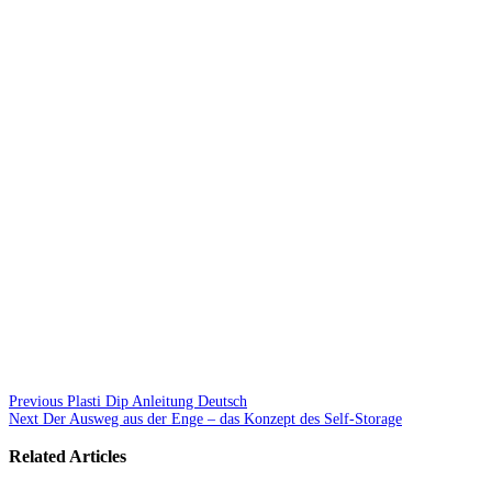
Previous
Plasti Dip Anleitung Deutsch
Next
Der Ausweg aus der Enge – das Konzept des Self-Storage
Related Articles