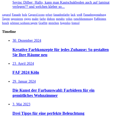
Sevinc Dilber: Hallo, kann man Kautschukboden auch auf laminat
verlegen?? und welchen kleber so...
caparol
Fassade
holz
Caparol icons
erfurt
fassadenfarbe
lack
weiß
Fassadengestaltung
Tapete
tapezieren
rigips
maler
farbe
disbon
metabo
velux
rutschhemmung
Fußleisten
bosch
schöner wohnen tapete
Graffiti
streichen
fugenlos
festool
Timeline
30. Dezember 2024
Kreative Farbkonzepte für jedes Zuhause: So gestalten
Sie Ihre Räume neu
23. April 2024
FAF 2024 Köln
29. Januar 2024
Die Kunst der Farbauswahl: Farbideen für ein
gemütliches Wohnzimmer
3. Mai 2023
Drei Tipps für eine perfekte Beleuchtung