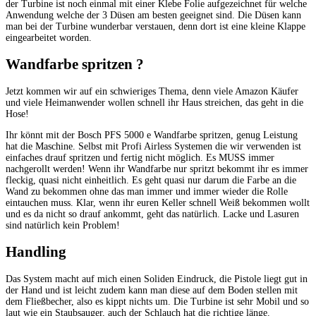
der Turbine ist noch einmal mit einer Klebe Folie aufgezeichnet für welche
Anwendung welche der 3 Düsen am besten geeignet sind. Die Düsen kann
man bei der Turbine wunderbar verstauen, denn dort ist eine kleine Klappe
eingearbeitet worden.
Wandfarbe spritzen ?
Jetzt kommen wir auf ein schwieriges Thema, denn viele Amazon Käufer
und viele Heimanwender wollen schnell ihr Haus streichen, das geht in die
Hose!
Ihr könnt mit der Bosch PFS 5000 e Wandfarbe spritzen, genug Leistung
hat die Maschine. Selbst mit Profi Airless Systemen die wir verwenden ist
einfaches drauf spritzen und fertig nicht möglich. Es MUSS immer
nachgerollt werden! Wenn ihr Wandfarbe nur spritzt bekommt ihr es immer
fleckig, quasi nicht einheitlich. Es geht quasi nur darum die Farbe an die
Wand zu bekommen ohne das man immer und immer wieder die Rolle
eintauchen muss. Klar, wenn ihr euren Keller schnell Weiß bekommen wollt
und es da nicht so drauf ankommt, geht das natürlich. Lacke und Lasuren
sind natürlich kein Problem!
Handling
Das System macht auf mich einen Soliden Eindruck, die Pistole liegt gut in
der Hand und ist leicht zudem kann man diese auf dem Boden stellen mit
dem Fließbecher, also es kippt nichts um. Die Turbine ist sehr Mobil und so
laut wie ein Staubsauger, auch der Schlauch hat die richtige länge.