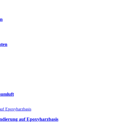
en
sten
aumluft
undierung auf Epoxyharzbasis