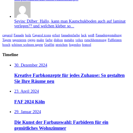
Sevinc Dilber: Hallo, kann man Kautschukboden auch auf laminat
verlegen?? und welchen kleber so...
caparol
Fassade
holz
Caparol icons
erfurt
fassadenfarbe
lack
weiß
Fassadengestaltung
Tapete
tapezieren
rigips
maler
farbe
disbon
metabo
velux
rutschhemmung
Fußleisten
bosch
schöner wohnen tapete
Graffiti
streichen
fugenlos
festool
Timeline
30. Dezember 2024
Kreative Farbkonzepte für jedes Zuhause: So gestalten
Sie Ihre Räume neu
23. April 2024
FAF 2024 Köln
29. Januar 2024
Die Kunst der Farbauswahl: Farbideen für ein
gemütliches Wohnzimmer