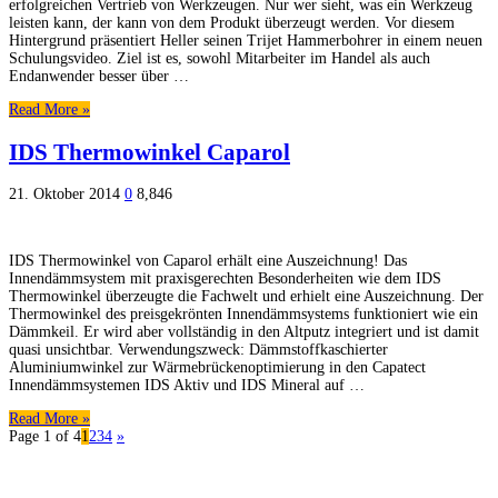
erfolgreichen Vertrieb von Werkzeugen. Nur wer sieht, was ein Werkzeug
leisten kann, der kann von dem Produkt überzeugt werden. Vor diesem
Hintergrund präsentiert Heller seinen Trijet Hammerbohrer in einem neuen
Schulungsvideo. Ziel ist es, sowohl Mitarbeiter im Handel als auch
Endanwender besser über …
Read More »
IDS Thermowinkel Caparol
21. Oktober 2014
0
8,846
IDS Thermowinkel von Caparol erhält eine Auszeichnung! Das
Innendämmsystem mit praxisgerechten Besonderheiten wie dem IDS
Thermowinkel überzeugte die Fachwelt und erhielt eine Auszeichnung. Der
Thermowinkel des preisgekrönten Innendämmsystems funktioniert wie ein
Dämmkeil. Er wird aber vollständig in den Altputz integriert und ist damit
quasi unsichtbar. Verwendungszweck: Dämmstoffkaschierter
Aluminiumwinkel zur Wärmebrückenoptimierung in den Capatect
Innendämmsystemen IDS Aktiv und IDS Mineral auf …
Read More »
Page 1 of 4
1
2
3
4
»