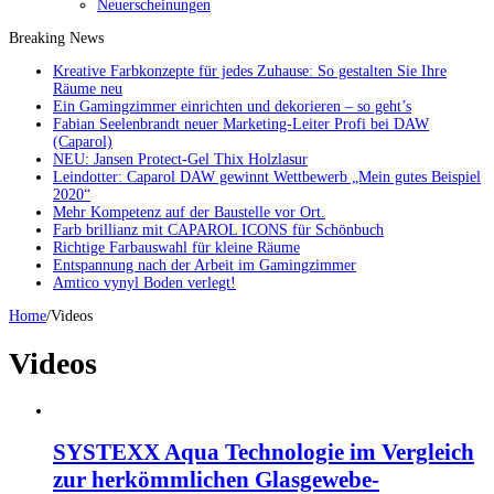
Neuerscheinungen
Breaking News
Kreative Farbkonzepte für jedes Zuhause: So gestalten Sie Ihre
Räume neu
Ein Gamingzimmer einrichten und dekorieren – so geht’s
Fabian Seelenbrandt neuer Marketing-Leiter Profi bei DAW
(Caparol)
NEU: Jansen Protect-Gel Thix Holzlasur
Leindotter: Caparol DAW gewinnt Wettbewerb „Mein gutes Beispiel
2020“
Mehr Kompetenz auf der Baustelle vor Ort.
Farb brillianz mit CAPAROL ICONS für Schönbuch
Richtige Farbauswahl für kleine Räume
Entspannung nach der Arbeit im Gamingzimmer
Amtico vynyl Boden verlegt!
Home
/
Videos
Videos
SYSTEXX Aqua Technologie im Vergleich
zur herkömmlichen Glasgewebe-