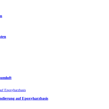
en
sten
aumluft
undierung auf Epoxyharzbasis