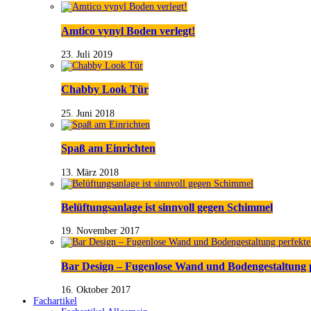
Amtico vynyl Boden verlegt!
23. Juli 2019
Chabby Look Tür
25. Juni 2018
Spaß am Einrichten
13. März 2018
Belüftungsanlage ist sinnvoll gegen Schimmel
19. November 2017
Bar Design – Fugenlose Wand und Bodengestaltung 
16. Oktober 2017
Fachartikel