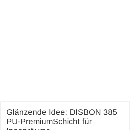
Farb brillianz mit CAPAROL ICONS für Schönbuch
Richtige Farbauswahl für kleine Räume
Entspannung nach der Arbeit im Gamingzimmer
Amtico vynyl Boden verlegt!
Glänzende Idee: DISBON 385
PU-PremiumSchicht für