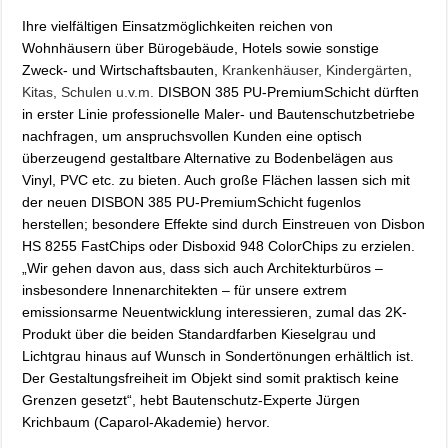
Ihre vielfältigen Einsatzmöglichkeiten reichen von
Wohnhäusern über Bürogebäude, Hotels sowie sonstige
Zweck- und Wirtschaftsbauten,
Krankenhäuser, Kindergärten,
Kitas, Schulen u.v.m.
DISBON 385 PU-PremiumSchicht dürften
in erster Linie professionelle Maler- und Bautenschutzbetriebe
nachfragen, um anspruchsvollen Kunden eine optisch
überzeugend gestaltbare Alternative zu Bodenbelägen aus
Vinyl, PVC etc. zu bieten. Auch große Flächen lassen sich mit
der neuen DISBON 385 PU-PremiumSchicht fugenlos
herstellen; besondere Effekte sind durch Einstreuen von
Disbon
HS 8255 FastChips oder
Disboxid 948 ColorChips zu
erzielen.
„Wir gehen davon aus, dass sich auch Architekturbüros –
insbesondere Innenarchitekten – für unsere extrem
emissionsarme Neuentwicklung interessieren, zumal das 2K-
Produkt über die beiden Standardfarben Kieselgrau und
Lichtgrau hinaus auf Wunsch in Sondertönungen erhältlich ist.
Der Gestaltungsfreiheit im Objekt sind somit praktisch keine
Grenzen gesetzt“, hebt Bautenschutz-Experte Jürgen
Krichbaum (Caparol-Akademie) hervor.