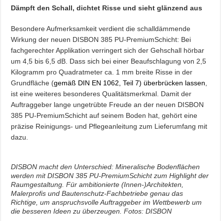
Dämpft den Schall, dichtet Risse und sieht glänzend aus
Besondere Aufmerksamkeit verdient die schalldämmende
Wirkung der neuen DISBON 385 PU-PremiumSchicht: Bei
fachgerechter Applikation verringert sich der Gehschall hörbar
um 4,5 bis 6,5 dB. Dass sich bei einer Beaufschlagung von 2,5
Kilogramm pro Quadratmeter ca. 1 mm breite Risse in der
Grundfläche (
gemäß DIN EN 1062, Teil 7) überbrücken lassen
,
ist eine weiteres besonderes Qualitätsmerkmal. Damit der
Auftraggeber lange ungetrübte Freude an der neuen DISBON
385 PU-PremiumSchicht auf seinem Boden hat, gehört eine
präzise Reinigungs- und Pflegeanleitung zum Lieferumfang mit
dazu.
DISBON macht den Unterschied: Mineralische Bodenflächen
werden mit DISBON 385 PU-PremiumSchicht zum Highlight der
Raumgestaltung. Für ambitionierte (Innen-)Architekten,
Malerprofis und Bautenschutz-Fachbetriebe genau das
Richtige, um anspruchsvolle Auftraggeber im Wettbewerb um
die besseren Ideen zu überzeugen. Fotos: DISBON