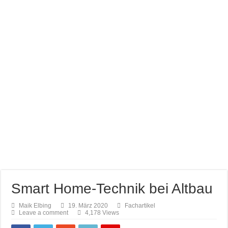
Farb brillianz mit CAPAROL ICONS für Schönbuch
Richtige Farbauswahl für kleine Räume
Entspannung nach der Arbeit im Gamingzimmer
Amtico vynyl Boden verlegt!
Smart Home-Technik bei Altbau
Maik Elbing
19. März 2020
Fachartikel
Leave a comment
4,178 Views