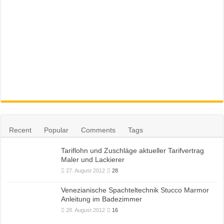
Recent
Popular
Comments
Tags
Tariflohn und Zuschläge aktueller Tarifvertrag
Maler und Lackierer
27. August 2012
28
Venezianische Spachteltechnik Stucco Marmor
Anleitung im Badezimmer
28. August 2012
16