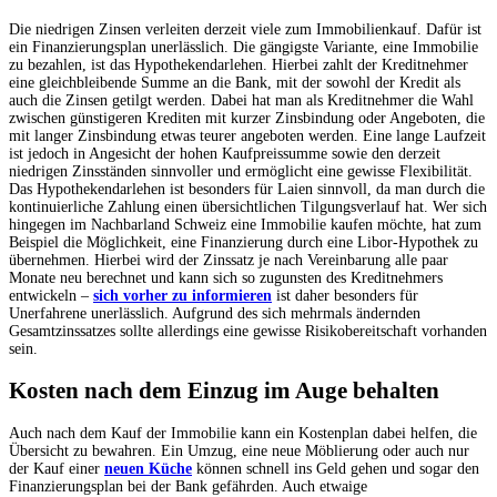
Die niedrigen Zinsen verleiten derzeit viele zum Immobilienkauf. Dafür ist
ein Finanzierungsplan unerlässlich. Die gängigste Variante, eine Immobilie
zu bezahlen, ist das Hypothekendarlehen. Hierbei zahlt der Kreditnehmer
eine gleichbleibende Summe an die Bank, mit der sowohl der Kredit als
auch die Zinsen getilgt werden. Dabei hat man als Kreditnehmer die Wahl
zwischen günstigeren Krediten mit kurzer Zinsbindung oder Angeboten, die
mit langer Zinsbindung etwas teurer angeboten werden. Eine lange Laufzeit
ist jedoch in Angesicht der hohen Kaufpreissumme sowie den derzeit
niedrigen Zinsständen sinnvoller und ermöglicht eine gewisse Flexibilität.
Das Hypothekendarlehen ist besonders für Laien sinnvoll, da man durch die
kontinuierliche Zahlung einen übersichtlichen Tilgungsverlauf hat. Wer sich
hingegen im Nachbarland Schweiz eine Immobilie kaufen möchte, hat zum
Beispiel die Möglichkeit, eine Finanzierung durch eine Libor-Hypothek zu
übernehmen. Hierbei wird der Zinssatz je nach Vereinbarung alle paar
Monate neu berechnet und kann sich so zugunsten des Kreditnehmers
entwickeln –
sich vorher zu informieren
ist daher besonders für
Unerfahrene unerlässlich. Aufgrund des sich mehrmals ändernden
Gesamtzinssatzes sollte allerdings eine gewisse Risikobereitschaft vorhanden
sein.
Kosten nach dem Einzug im Auge behalten
Auch nach dem Kauf der Immobilie kann ein Kostenplan dabei helfen, die
Übersicht zu bewahren. Ein Umzug, eine neue Möblierung oder auch nur
der Kauf einer
neuen Küche
können schnell ins Geld gehen und sogar den
Finanzierungsplan bei der Bank gefährden. Auch etwaige