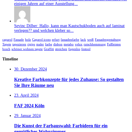
einigen Jahren auf einer Ausstellung...
Sevinc Dilber: Hallo, kann man Kautschukboden auch auf laminat
verlegen?? und welchen kleber so...
caparol
Fassade
holz
Caparol icons
erfurt
fassadenfarbe
lack
weiß
Fassadengestaltung
Tapete
tapezieren
rigips
maler
farbe
disbon
metabo
velux
rutschhemmung
Fußleisten
bosch
schöner wohnen tapete
Graffiti
streichen
fugenlos
festool
Timeline
30. Dezember 2024
Kreative Farbkonzepte für jedes Zuhause: So gestalten
Sie Ihre Räume neu
23. April 2024
FAF 2024 Köln
29. Januar 2024
Die Kunst der Farbauswahl: Farbideen für ein
gemütliches Wohnzimmer