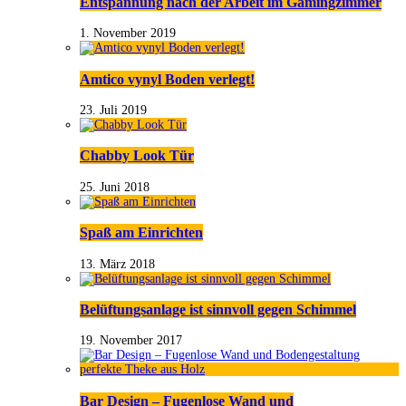
Entspannung nach der Arbeit im Gamingzimmer
1. November 2019
Amtico vynyl Boden verlegt!
23. Juli 2019
Chabby Look Tür
25. Juni 2018
Spaß am Einrichten
13. März 2018
Belüftungsanlage ist sinnvoll gegen Schimmel
19. November 2017
Bar Design – Fugenlose Wand und