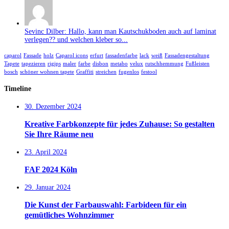
Sevinc Dilber: Hallo, kann man Kautschukboden auch auf laminat
verlegen?? und welchen kleber so...
caparol
Fassade
holz
Caparol icons
erfurt
fassadenfarbe
lack
weiß
Fassadengestaltung
Tapete
tapezieren
rigips
maler
farbe
disbon
metabo
velux
rutschhemmung
Fußleisten
bosch
schöner wohnen tapete
Graffiti
streichen
fugenlos
festool
Timeline
30. Dezember 2024
Kreative Farbkonzepte für jedes Zuhause: So gestalten
Sie Ihre Räume neu
23. April 2024
FAF 2024 Köln
29. Januar 2024
Die Kunst der Farbauswahl: Farbideen für ein
gemütliches Wohnzimmer