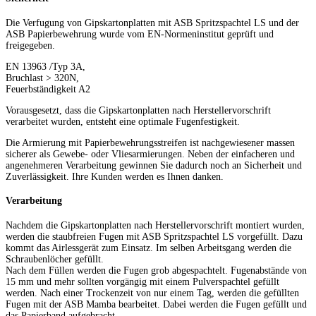
Die Verfugung von Gipskartonplatten mit ASB Spritzspachtel LS und der
ASB Papierbewehrung wurde vom EN-Normeninstitut geprüft und
freigegeben.
EN 13963 /Typ 3A,
Bruchlast > 320N,
Feuerbständigkeit A2
Vorausgesetzt, dass die Gipskartonplatten nach Herstellervorschrift
verarbeitet wurden, entsteht eine optimale Fugenfestigkeit.
Die Armierung mit Papierbewehrungsstreifen ist nachgewiesener massen
sicherer als Gewebe- oder Vliesarmierungen. Neben der einfacheren und
angenehmeren Verarbeitung gewinnen Sie dadurch noch an Sicherheit und
Zuverlässigkeit. Ihre Kunden werden es Ihnen danken.
Verarbeitung
Nachdem die Gipskartonplatten nach Herstellervorschrift montiert wurden,
werden die staubfreien Fugen mit ASB Spritzspachtel LS vorgefüllt. Dazu
kommt das Airlessgerät zum Einsatz. Im selben Arbeitsgang werden die
Schraubenlöcher gefüllt.
Nach dem Füllen werden die Fugen grob abgespachtelt. Fugenabstände von
15 mm und mehr sollten vorgängig mit einem Pulverspachtel gefüllt
werden. Nach einer Trockenzeit von nur einem Tag, werden die gefüllten
Fugen mit der ASB Mamba bearbeitet. Dabei werden die Fugen gefüllt und
das Papierband aufgebracht.