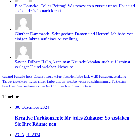
Elsa Horneke: Toller Beitrag! Wir renovieren zurzeit unser Haus und
suchen deshalb nach kreati...
Günther Dammasch: Sehr geehrte Damen und Herren! Ich habe vor
einigen Jahren auf einer Ausstellung...
Sevinc Dilber: Hallo, kann man Kautschukboden auch auf laminat
verlegen?? und welchen kleber so...
caparol
Fassade
holz
Caparol icons
erfurt
fassadenfarbe
lack
weiß
Fassadengestaltung
Tapete
tapezieren
rigips
maler
farbe
disbon
metabo
velux
rutschhemmung
Fußleisten
bosch
schöner wohnen tapete
Graffiti
streichen
fugenlos
festool
Timeline
30. Dezember 2024
Kreative Farbkonzepte für jedes Zuhause: So gestalten
Sie Ihre Räume neu
23. April 2024