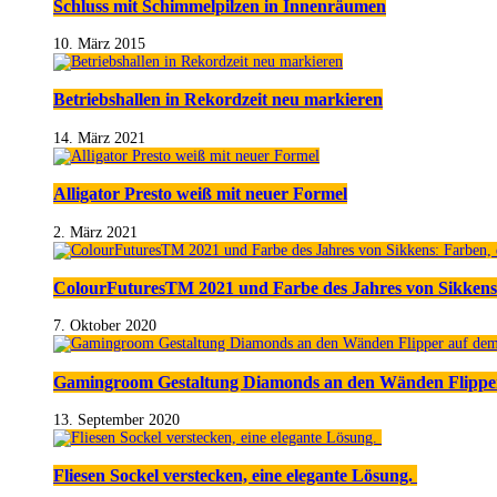
Schluss mit Schimmelpilzen in Innenräumen
10. März 2015
Betriebshallen in Rekordzeit neu markieren
14. März 2021
Alligator Presto weiß mit neuer Formel
2. März 2021
ColourFuturesTM 2021 und Farbe des Jahres von Sikkens
7. Oktober 2020
Gamingroom Gestaltung Diamonds an den Wänden Flippe
13. September 2020
Fliesen Sockel verstecken, eine elegante Lösung.