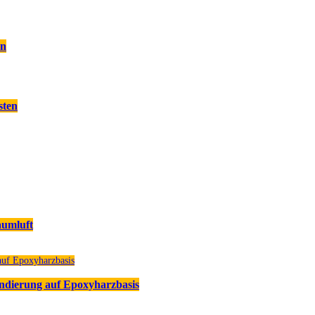
en
sten
aumluft
undierung auf Epoxyharzbasis