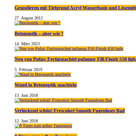
Grundieren mit Tiefgrund Acryl Wasserbasis und Lösemitt
27. August 2012
Betonoptik – aber wie ?
14. März 2023
Neu von Pufas: Fertigspachtel pufamur Fill-Finish S50 ligh
5. Februar 2019
Wand in Betonoptik spachteln
13. Juni 2018
Verlockend schön! Frescolori Smooth Fugenloses Bad
12. Juni 2018