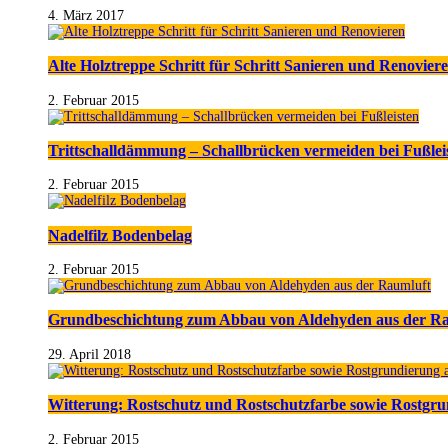
4. März 2017
Alte Holztreppe Schritt für Schritt Sanieren und Renovier
2. Februar 2015
Trittschalldämmung – Schallbrücken vermeiden bei Fußlei
2. Februar 2015
Nadelfilz Bodenbelag
2. Februar 2015
Grundbeschichtung zum Abbau von Aldehyden aus der R
29. April 2018
Witterung: Rostschutz und Rostschutzfarbe sowie Rostgr
2. Februar 2015