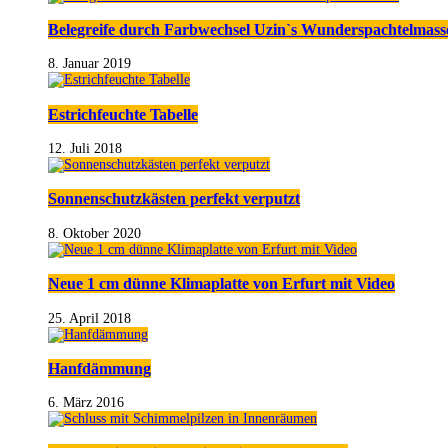
Belegreife durch Farbwechsel Uzin`s Wunderspachtelmass
8. Januar 2019
Estrichfeuchte Tabelle
12. Juli 2018
Sonnenschutzkästen perfekt verputzt
8. Oktober 2020
Neue 1 cm dünne Klimaplatte von Erfurt mit Video
25. April 2018
Hanfdämmung
6. März 2016