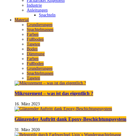
Fachartikel Allgemein
Industrie
Anleitungen
Spachteln
Material
Grundierungen
Spachtelmassen
Farben
Fußboden
Tapeten
Boden
Dämmung
Farben
Fußboden
Grundierungen
Spachtelmassen
Tapeten
Mikrozement – was ist das eigentlich ?
16. März 2023
Glänzender Auftritt dank Epoxy-Beschichtungssystem
31. März 2020