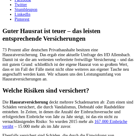
Twitter
Stumbleupon
LinkedIn
Pinterest
Guter Hausrat ist teuer – das leisten
entsprechende Versicherungen
73 Prozent aller deutschen Privathaushalte besitzen eine
Hausratversicherung. Das ergab eine aktuelle Umfrage des IfD Allensbach.
Damit ist sie die am weitesten verbreitete freiwillige Versicherung – und das
mit gutem Grund: schließlich ist der eigene Hausrat von so großem Wert,
dass er im Fall der Fälle meist nicht ohne weiteres aus eigener Tasche neu
angeschafft werden kann. Wir schauen uns den Leistungsumfang von
Hausratversicherungen an.
Welche Risiken sind versichert?
Die
Hausratversicherung
deckt mehrere Schadensarten ab: Zum einen sind
Schäden versichert, die durch Vandalismus, Diebstahl oder Raubdelikte
entstehen. In Zeiten, in denen die Anzahl der Einbruchsversuche und
erfolgreichen Einbrüche von Jahr zu Jahr steigt, ist das ein nicht zu
vernachlässigendes Risiko: So wurden 2015 mehr als
167.000 Einbrüche
verübt
– 15.000 mehr als im Jahr zuvor.
Ebenfalls versichert sind Schäden, die durch die Einwirkung von