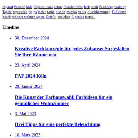
caparol
Fassade
holz
Caparol icons
erfurt
fassadenfarbe
lack
weiß
Fassadengestaltung
Tapete
tapezieren
rigips
maler
farbe
disbon
metabo
velux
rutschhemmung
Fußleisten
bosch
schöner wohnen tapete
Graffiti
streichen
fugenlos
festool
Timeline
30. Dezember 2024
Kreative Farbkonzepte für jedes Zuhause: So gestalten
Sie Ihre Räume neu
23. April 2024
FAF 2024 Köln
29. Januar 2024
Die Kunst der Farbauswahl: Farbideen für ein
gemütliches Wohnzimmer
3. Mai 2023
Drei Tipps für eine perfekte Beleuchtung
16. März 2023