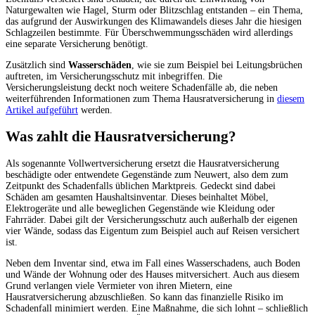
Naturgewalten wie Hagel, Sturm oder Blitzschlag entstanden – ein Thema,
das aufgrund der Auswirkungen des Klimawandels dieses Jahr die hiesigen
Schlagzeilen bestimmte. Für Überschwemmungsschäden wird allerdings
eine separate Versicherung benötigt.
Zusätzlich sind
Wasserschäden
, wie sie zum Beispiel bei Leitungsbrüchen
auftreten, im Versicherungsschutz mit inbegriffen. Die
Versicherungsleistung deckt noch weitere Schadenfälle ab, die neben
weiterführenden Informationen zum Thema Hausratversicherung in
diesem
Artikel aufgeführt
werden.
Was zahlt die Hausratversicherung?
Als sogenannte Vollwertversicherung ersetzt die Hausratversicherung
beschädigte oder entwendete Gegenstände zum Neuwert, also dem zum
Zeitpunkt des Schadenfalls üblichen Marktpreis. Gedeckt sind dabei
Schäden am gesamten Haushaltsinventar. Dieses beinhaltet Möbel,
Elektrogeräte und alle beweglichen Gegenstände wie Kleidung oder
Fahrräder. Dabei gilt der Versicherungsschutz auch außerhalb der eigenen
vier Wände, sodass das Eigentum zum Beispiel auch auf Reisen versichert
ist.
Neben dem Inventar sind, etwa im Fall eines Wasserschadens, auch Boden
und Wände der Wohnung oder des Hauses mitversichert. Auch aus diesem
Grund verlangen viele Vermieter von ihren Mietern, eine
Hausratversicherung abzuschließen. So kann das finanzielle Risiko im
Schadenfall minimiert werden. Eine Maßnahme, die sich lohnt – schließlich