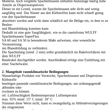
Moderne, hoch vergütete Spachtelmassen enthalten heutzutage häufig hohe
Anteile an Dispersionspulvern.
Dieses ist ein Grund, warum die Spachtelmassen sehr dicht und wenig
saugfähig sind. Das Wasser aus den Klebstoffen kann nicht schnell genug
von den Spachtelmassen
absorbiert werden und wirkt dann schädlich auf die Beläge ein, in dem es zu
Beulen-
und Blasenbildung kommen kann.
Deshalb ist eine gute Saugfähigkeit, wie es die caseinfreien WULFF
Spachtelmassen SuperFlux
SA 60 und SA 50 in besonderem Maße aufweisen, eine wesentliche
Voraussetzung
um Blasenbildung zu verhindern.
Die Spachtelung (mind. 2 mm) sollte grundsätzlich im Rakelverfahren mit
dem WULFF
Rundrakel durchgeführt werden. Anschließend erfolgt eine Entlüftung mit
einer Stachelwalze.
2. Mangelnde raumklimatische Bedingungen
Wasserhaltige Produkte wie Vorstriche, Spachtelmassen und Dispersions-
Klebstoffe
benötigen passende raumklimatische Bedingungen, um ordnungsgemäß
abbinden oder
trocknen zu können.
rel. Luftfeuchtigkeit Bodentemperatur Lufttemperatur
max. 65% mind. 15° C mind. 18° C
Stimmen diese Werte nicht, kann es zwangsläufig zu Abbindeverzögerungen
der eingesetzten