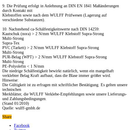
9. Die Prüfung erfolgt in Anlehnung an DIN EN 1841 Maßänderungen
durch Kontakt mit
Klebstoffen sowie nach dem WULFF Prüfwesen (Lagerung auf
verschiedene Substanzen).
10. Nachstehend ca-Schälfestigkeitswerte nach DIN 14259:
Kautschuk (nora) > 2 N/mm WULFF Klebstoff Supra-Strong
Multi-Strong
Supra-Tex
PVC (Tarkett) > 2 N/mm WULFF Klebstoff Supra-Strong
Multi-Strong
PUR-Belag (WPT) > 2 N/mm WULFF Klebstoff Supra-Strong
Multi-Strong
PE-Polyolefin < 1 N/mm
Die niedrige Schälfestigkeit bewirkt natürlich, wenn ein mangelhaft
verklebter Belag Kraft aufbaut, dass die Blase immer größer wird.
Hinweise:
Die Gültigkeit ist zu erfragen mit schriftlicher Bestätigung. Es gelten unsere
technischen
Merkblätter, die WULFF Verklebe-Empfehlungen sowie unsere Lieferungs-
und Zahlungsbedingungen.
(Stand 01/2010)
Quelle: wulff-gmbh.de
Share
Facebook