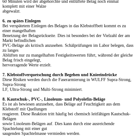
60 Minuten wird der abgehorchte und entlüftete Belag noch einmal
komplett mit einer Walze
abgewalzt.
6. zu spätes Einlegen
Bei verspätetem Einlegen des Belages in das Klebstoffbett kommt es zu
einer mangelhaften
Benetzung der Belagsrückseite. Dies ist besonders bei der Vielzahl der am
Markt befindlichen
PVC-Beläge als kritisch anzusehen. Schälprüfungen im Labor belegen, dass
zu langes
Ablüften nur zu mangelhaften Festigkeitswerten führt, während der gleiche
Belag frisch eingelegt,
hervorragende Werte erzielt.
7. Klebstoffverquetschung durch Begehen und Knieeindrücke
Diese Risiken werden durch die Faserarmierung in WULFF Supra-Strong,
Supra-Strong
LF, Ultra-Strong und Multi-Strong minimiert.
8. Kautschuk-, PVC-, Linoleum- und Polyolefin-Beläge
Es ist als bewiesen anzusehen, dass Beläge auf Feuchtigkeit aus dem
Klebstoff mit Quellungen
reagieren. Diese Reaktion tritt häufig bei chemisch leitfähigen Kautschuk-
Belägen
sowie Linoleum-Belägen auf. Dies kann durch eine ausreichende
Spachtelung mit einer gut
saugenden Spachtelmasse vermieden werden.