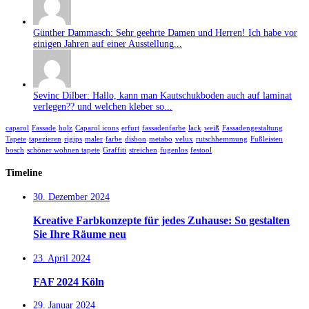
Günther Dammasch: Sehr geehrte Damen und Herren! Ich habe vor
einigen Jahren auf einer Ausstellung...
Sevinc Dilber: Hallo, kann man Kautschukboden auch auf laminat
verlegen?? und welchen kleber so...
caparol
Fassade
holz
Caparol icons
erfurt
fassadenfarbe
lack
weiß
Fassadengestaltung
Tapete
tapezieren
rigips
maler
farbe
disbon
metabo
velux
rutschhemmung
Fußleisten
bosch
schöner wohnen tapete
Graffiti
streichen
fugenlos
festool
Timeline
30. Dezember 2024
Kreative Farbkonzepte für jedes Zuhause: So gestalten
Sie Ihre Räume neu
23. April 2024
FAF 2024 Köln
29. Januar 2024