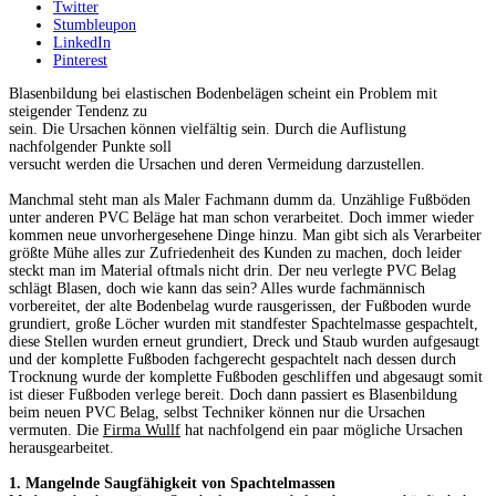
Twitter
Stumbleupon
LinkedIn
Pinterest
Blasenbildung bei elastischen Bodenbelägen scheint ein Problem mit
steigender Tendenz zu
sein. Die Ursachen können vielfältig sein. Durch die Auflistung
nachfolgender Punkte soll
versucht werden die Ursachen und deren Vermeidung darzustellen.
Manchmal steht man als Maler Fachmann dumm da. Unzählige Fußböden
unter anderen PVC Beläge hat man schon verarbeitet. Doch immer wieder
kommen neue unvorhergesehene Dinge hinzu. Man gibt sich als Verarbeiter
größte Mühe alles zur Zufriedenheit des Kunden zu machen, doch leider
steckt man im Material oftmals nicht drin. Der neu verlegte PVC Belag
schlägt Blasen, doch wie kann das sein? Alles wurde fachmännisch
vorbereitet, der alte Bodenbelag wurde rausgerissen, der Fußboden wurde
grundiert, große Löcher wurden mit standfester Spachtelmasse gespachtelt,
diese Stellen wurden erneut grundiert, Dreck und Staub wurden aufgesaugt
und der komplette Fußboden fachgerecht gespachtelt nach dessen durch
Trocknung wurde der komplette Fußboden geschliffen und abgesaugt somit
ist dieser Fußboden verlege bereit. Doch dann passiert es Blasenbildung
beim neuen PVC Belag, selbst Techniker können nur die Ursachen
vermuten. Die
Firma Wullf
hat nachfolgend ein paar mögliche Ursachen
herausgearbeitet.
1. Mangelnde Saugfähigkeit von Spachtelmassen