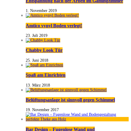
Entspannung nach der Arbeit im Gamingzimmer
1. November 2019
Amtico vynyl Boden verlegt!
23. Juli 2019
Chabby Look Tür
25. Juni 2018
Spaß am Einrichten
13. März 2018
Belüftungsanlage ist sinnvoll gegen Schimmel
19. November 2017
Bar Design – Fugenlose Wand und