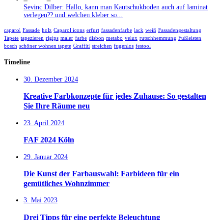
Sevinc Dilber: Hallo, kann man Kautschukboden auch auf laminat
verlegen?? und welchen kleber so...
caparol
Fassade
holz
Caparol icons
erfurt
fassadenfarbe
lack
weiß
Fassadengestaltung
Tapete
tapezieren
rigips
maler
farbe
disbon
metabo
velux
rutschhemmung
Fußleisten
bosch
schöner wohnen tapete
Graffiti
streichen
fugenlos
festool
Timeline
30. Dezember 2024
Kreative Farbkonzepte für jedes Zuhause: So gestalten
Sie Ihre Räume neu
23. April 2024
FAF 2024 Köln
29. Januar 2024
Die Kunst der Farbauswahl: Farbideen für ein
gemütliches Wohnzimmer
3. Mai 2023
Drei Tipps für eine perfekte Beleuchtung