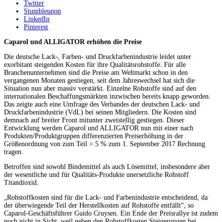
Twitter
Stumbleupon
LinkedIn
Pinterest
Caparol und ALLIGATOR erhöhen die Preise
Die deutsche Lack-, Farben- und Druckfarbenindustrie leidet unter
exorbitant steigenden Kosten für ihre Qualitätsrohstoffe. Für alle
Branchenunternehmen sind die Preise am Weltmarkt schon in den
vergangenen Monaten gestiegen, seit dem Jahreswechsel hat sich die
Situation nun aber massiv verstärkt. Einzelne Rohstoffe sind auf den
internationalen Beschaffungsmärkten inzwischen bereits knapp geworden.
Das zeigte auch eine Umfrage des Verbandes der deutschen Lack- und
Druckfarbenindustrie (VdL) bei seinen Mitgliedern. Die Kosten sind
demnach auf breiter Front mitunter zweistellig gestiegen. Dieser
Entwicklung werden Caparol und ALLIGATOR nun mit einer nach
Produkten/Produktgruppen differenzierten Preiserhöhung in der
Größenordnung von zum Teil > 5 % zum 1. September 2017 Rechnung
tragen.
Betroffen sind sowohl Bindemittel als auch Lösemittel, insbesondere aber
der wesentliche und für Qualitäts-Produkte unersetzliche Rohstoff
Titandioxid.
„Rohstoffkosten sind für die Lack- und Farbenindustrie entscheidend, da
der überwiegende Teil der Herstellkosten auf Rohstoffe entfällt“, so
Caparol-Geschäftsführer Guido Cruysen. Ein Ende der Preisrallye ist zudem
noch nicht in Sicht, weil neben den Rohstoffkosten Steigerungen bei