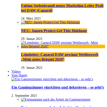
Fabian Seelenbrandt neuer Marketing-Leiter Profi
bei DAW (Caparol)
24. März 2021
NEU: Jansen Protect-Gel Thix Holzlasur
29. Januar 2021
Leindotter: Caparol DAW gewinnt Wettbewerb
„Mein gutes Beispiel 2020“
19. Januar 2021
Videos
Vom Handy
Ein Gamingzimmer einrichten und dekorieren – so geht’s
2. September 2021