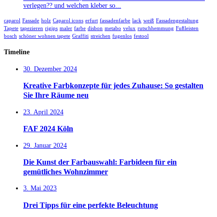
verlegen?? und welchen kleber so...
caparol
Fassade
holz
Caparol icons
erfurt
fassadenfarbe
lack
weiß
Fassadengestaltung
Tapete
tapezieren
rigips
maler
farbe
disbon
metabo
velux
rutschhemmung
Fußleisten
bosch
schöner wohnen tapete
Graffiti
streichen
fugenlos
festool
Timeline
30. Dezember 2024
Kreative Farbkonzepte für jedes Zuhause: So gestalten
Sie Ihre Räume neu
23. April 2024
FAF 2024 Köln
29. Januar 2024
Die Kunst der Farbauswahl: Farbideen für ein
gemütliches Wohnzimmer
3. Mai 2023
Drei Tipps für eine perfekte Beleuchtung